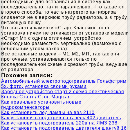
необходимые для встраивания в систему как
последовательно, так и параллельно. Что касается
второго способа, то часть нагретого антифриза
сливается не в верхнюю трубу радиатора, а в трубу,
питающую печку.
Что касается каменки «Старт Классик», то ее
установка ничем не отличается от установки модели
«Старт М» с одним отличием: устройство
необходимо разместить вертикально (возможно с
небольшим углом наклона).
Все остальные модели – М1, М2, МП, так как они
проточные, устанавливаются только по
последовательной схеме и срезают трубы, ведущие
от радиатора.
Похожие записи:
Автомобильный электроподогреватель Гольфстрим
5х, фото, установка своими руками
Зарядное устройство старт 2 схема электрическая
Кнопка Старт / Стоп Magicar
Как правильно установить новые
гидрокомпенсаторы
Как установить лед лампы на ваз 2110
Как установить подогрев на газель 402 двигатель
Как установить подогреватель 220в на ЯМЗ 238
Как установить подогреватель двигателя шантуй 16