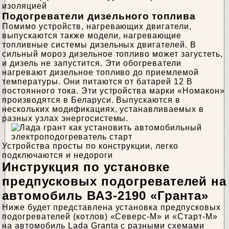
изоляцией
Подогреватели дизельного топлива
Помимо устройств, нагревающих двигатели,
выпускаются также модели, нагревающие
топливные системы дизельных двигателей. В
сильный мороз дизельное топливо может загустеть,
и дизель не запустится. Эти обогреватели
нагревают дизельное топливо до приемлемой
температуры. Они питаются от батарей 12 В
постоянного тока. Эти устройства марки «Номакон»
производятся в Беларуси. Выпускаются в
нескольких модификациях, устанавливаемых в
разных узлах энергосистемы.
Устройства просты по конструкции, легко
подключаются и недороги
Инструкция по установке
предпусковых подогревателей на
автомобиль ВАЗ-2190 «Гранта»
Ниже будет представлена ​​установка предпусковых
подогревателей (котлов) «Северс-М» и «Старт-М»
на автомобиль Lada Granta с разными схемами