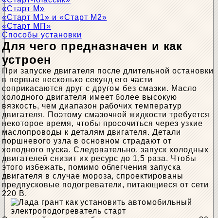
«Старт М»
«Старт М1» и «Старт М2»
«Старт МП»
Способы установки
Для чего предназначен и как
устроен
При запуске двигателя после длительной остановки
в первые несколько секунд его части
соприкасаются друг с другом без смазки. Масло
холодного двигателя имеет более высокую
вязкость, чем диапазон рабочих температур
двигателя. Поэтому смазочной жидкости требуется
некоторое время, чтобы просочиться через узкие
маслопроводы к деталям двигателя. Детали
поршневого узла в основном страдают от
холодного пуска. Следовательно, запуск холодных
двигателей снизит их ресурс до 1,5 раза. Чтобы
этого избежать, помимо облегчения запуска
двигателя в случае мороза, спроектированы
предпусковые подогреватели, питающиеся от сети
220 В.