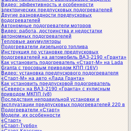
Видео: эффективность и особенности
электрических предпусковых подогревателей
Другие разновидности предпусковых
подогревателей
Автономные подогреватели моторов
Видео: работа, достоинства и недостатки
автономных подогревателей
Тепловые аккумуляторы
Подогреватели дизельного топлива
Инструкция по установке предпусковых
подогревателей на автомобиль ВАЗ-2190 «Гранта»
Как установить подогреватель «Старт-М» на Lada
Granta с тросовым приводом КПП (16V)
Видео: установка предпускового подогревателя
«Старт-М» на авто «Лада Гранта»
Как установить предпусковой подогреватель
«Северс» на ВАЗ-2190 «Гранта» с кулисным
приводом МКПП (v8)
Последствия неправильной установки и
эксплуатации предпусковых подогревателей 220 в
Подогреватели «Старт»
Модели, их особенности
«Старт»
«Старт-Турбо»
«Старт-Классик»