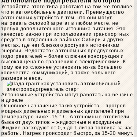
Автономные подогреватели моторов
Устройства этого типа работают на том же топливе,
что и автомобильные двигатели. Преимущество
автономных устройств в том, что они могут
нагревать силовой агрегат в любом месте, не
требуя дополнительного источника питания. Это
качество важно при использовании транспортных
средств в отдаленных районах Сибири и других
местах, где нет близкого доступа к источникам
энергии. Недостаток автономных предпусковых
подогревателей – более сложная конструкция и
высокая цена по сравнению с электрическими. К
тому же их сложнее установить из-за большего
количества коммуникаций, а также большего
размера и веса.
Автономные устройства могут работать на бензине
и дизеле
Основное назначение таких устройств – прогрев
мощных дизельных и дизельных двигателей при
температуре ниже -15 ° С. Автономные отопители
бывают двух типов – жидкостные и воздушные.
Жидкие расходуют от 0,5 до 1 литра топлива за час
работы. Нагрев происходит быстро, за 15-20 минут.