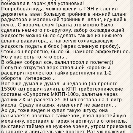
побежали в гараж для установки!
Попробовал куда можно крепить ТЭН и слепил
держатель, ввел большую тройник в нижний шланг
радиатора и маленький тройник в шланг, идущий к
печке. С коромыслом Гранта это можно было
сделать немного по-другому, забор охлаждающей
жидкости можно было сделать так же из нижнего
шланга радиатора, а нагретую охлаждающую
жидкость подать в блок (через сливную пробку),
чтобы он вероятно, было бы намного эффективнее.
Но у нас есть то, что есть…
В общем собрал все, залил тосол и полетел))
Попутно открутил верх ствольной коробки и
расширил коллектор, гайки растянули на 1-2
оборота. Интересно…
Вот еще думал и думал, и недавно (на пробеге
15300 км) решил залить в КПП триботехнические
составы «Супротек МКПП-100», залитые через
датчик ZX из расчета 25-30 мл состава на 1 литр
масла. Сразу никаких изменений не заметил…
Ах да, тоже видел и купил такую ​​штуку, она
называется розетка с таймером, взял простейшую
механику, поставил в гараж и воткнул в отопитель,
выставил таймер на нужное время, утром приезжаю
в гараже и двигатель уже прогрет. Раз уж включил