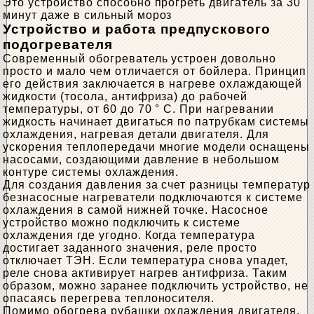
Это устройство способно прогреть двигатель за 30
минут даже в сильный мороз
Устройство и работа предпускового
подогревателя
Современный обогреватель устроен довольно
просто и мало чем отличается от бойлера. Принцип
его действия заключается в нагреве охлаждающей
жидкости (тосола, антифриза) до рабочей
температуры, от 60 до 70 ° С. При нагревании
жидкость начинает двигаться по патрубкам системы
охлаждения, нагревая детали двигателя. Для
ускорения теплопередачи многие модели оснащены
насосами, создающими давление в небольшом
контуре системы охлаждения.
Для создания давления за счет разницы температур
безнасосные нагреватели подключаются к системе
охлаждения в самой нижней точке. Насосное
устройство можно подключить к системе
охлаждения где угодно. Когда температура
достигает заданного значения, реле просто
отключает ТЭН. Если температура снова упадет,
реле снова активирует нагрев антифриза. Таким
образом, можно заранее подключить устройство, не
опасаясь перегрева теплоносителя.
Помимо обогрева рубашки охлаждения двигателя,