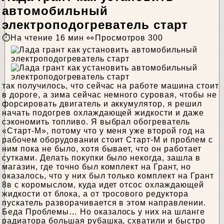
автомобильный
электроподогреватель старт
На чтение
16 мин
Просмотров
300
так получилось, что сейчас на работе машина стоит
в дороге, а зима сейчас немного суровая, чтобы не
форсировать двигатель и аккумулятор, я решил
начать подогрев охлаждающей жидкости и даже
сэкономить топливо. Я выбрал обогреватель
«Старт-М», потому что у меня уже второй год на
рабочем оборудовании стоит Старт-М и проблем с
ним пока не было, хотя бывает, что он работает
сутками. Делать покупки было некогда, зашла в
магазин, где точно был комплект на Грант, но
оказалось, что у них был только комплект на Грант
8в с коромыслом, куда идет отсос охлаждающей
жидкости от блока, а от тросового редуктора
пускатель разворачивается в этом направлении.
Беда Проблемы… Но оказалось у них на шланге
радиатора большая рубашка, схватили и быстро