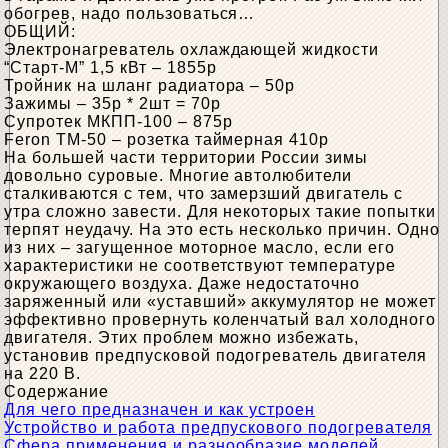
обогрев, надо пользоваться…
ОБЩИЙ:
Электронагреватель охлаждающей жидкости
“Старт-М” 1,5 кВт – 1855р
Тройник на шланг радиатора – 50р
Зажимы – 35р * 2шт = 70р
Супротек МКПП-100 – 875р
Feron TM-50 – розетка таймерная 410р
На большей части территории России зимы
довольно суровые. Многие автолюбители
сталкиваются с тем, что замерзший двигатель с
утра сложно завести. Для некоторых такие попытки
терпят неудачу. На это есть несколько причин. Одно
из них – загущенное моторное масло, если его
характеристики не соответствуют температуре
окружающего воздуха. Даже недостаточно
заряженный или «уставший» аккумулятор не может
эффективно провернуть коленчатый вал холодного
двигателя. Этих проблем можно избежать,
установив предпусковой подогреватель двигателя
на 220 В.
Содержание
Для чего предназначен и как устроен
Устройство и работа предпускового подогревателя
Сфера применения и разнообразие моделей