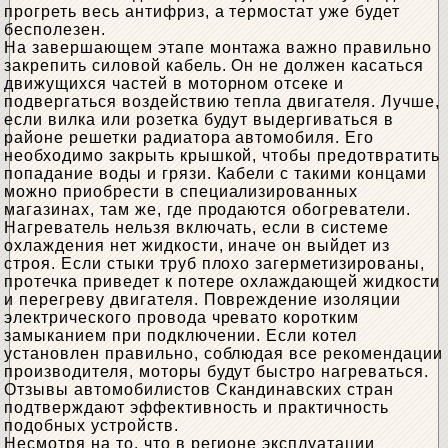
прогреть весь антифриз, а термостат уже будет
бесполезен.
На завершающем этапе монтажа важно правильно
закрепить силовой кабель. Он не должен касаться
движущихся частей в моторном отсеке и
подвергаться воздействию тепла двигателя. Лучше,
если вилка или розетка будут выдергиваться в
районе решетки радиатора автомобиля. Его
необходимо закрыть крышкой, чтобы предотвратить
попадание воды и грязи. Кабели с такими концами
можно приобрести в специализированных
магазинах, там же, где продаются обогреватели.
Нагреватель нельзя включать, если в системе
охлаждения нет жидкости, иначе он выйдет из
строя. Если стыки труб плохо загерметизированы,
протечка приведет к потере охлаждающей жидкости
и перегреву двигателя. Повреждение изоляции
электрического провода чревато коротким
замыканием при подключении. Если котел
установлен правильно, соблюдая все рекомендации
производителя, моторы будут быстро нагреваться.
Отзывы автомобилистов Скандинавских стран
подтверждают эффективность и практичность
подобных устройств.
Несмотря на то, что в регионе эксплуатации