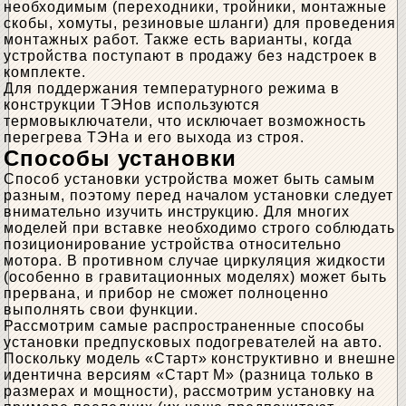
необходимым (переходники, тройники, монтажные
скобы, хомуты, резиновые шланги) для проведения
монтажных работ. Также есть варианты, когда
устройства поступают в продажу без надстроек в
комплекте.
Для поддержания температурного режима в
конструкции ТЭНов используются
термовыключатели, что исключает возможность
перегрева ТЭНа и его выхода из строя.
Способы установки
Способ установки устройства может быть самым
разным, поэтому перед началом установки следует
внимательно изучить инструкцию. Для многих
моделей при вставке необходимо строго соблюдать
позиционирование устройства относительно
мотора. В противном случае циркуляция жидкости
(особенно в гравитационных моделях) может быть
прервана, и прибор не сможет полноценно
выполнять свои функции.
Рассмотрим самые распространенные способы
установки предпусковых подогревателей на авто.
Поскольку модель «Старт» конструктивно и внешне
идентична версиям «Старт М» (разница только в
размерах и мощности), рассмотрим установку на