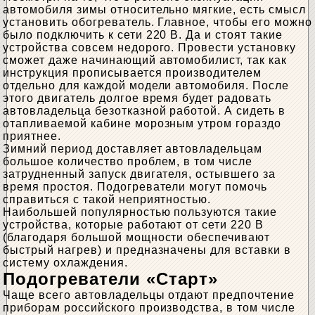
автомобиля зимы относительно мягкие, есть смысл
установить обогреватель. Главное, чтобы его можно
было подключить к сети 220 В. Да и стоят такие
устройства совсем недорого. Провести установку
сможет даже начинающий автомобилист, так как
инструкция прописывается производителем
отдельно для каждой модели автомобиля. После
этого двигатель долгое время будет радовать
автовладельца безотказной работой. А сидеть в
отапливаемой кабине морозным утром гораздо
приятнее.
Зимний период доставляет автовладельцам
большое количество проблем, в том числе
затрудненный запуск двигателя, остывшего за
время простоя. Подогреватели могут помочь
справиться с такой неприятностью.
Наибольшей популярностью пользуются такие
устройства, которые работают от сети 220 В
(благодаря большой мощности обеспечивают
быстрый нагрев) и предназначены для вставки в
систему охлаждения.
Подогреватели «Старт»
Чаще всего автовладельцы отдают предпочтение
приборам российского производства, в том числе