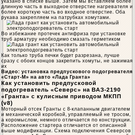
указано в списке выше. Затем мы вставляем более
длинную часть в выходное отверстие нагревателя и
более короткую часть во входное отверстие. Оба
рукава закрепляем на патрубках хомутами.
Во избежание протечек антифриза при установке
труб арматуру необходимо смазать герметиком
Как только труба печки будет разрезана, лучше
сразу с обоих концов закрепить хомуты, не зажимая
их
Видео: установка предпускового подогревателя
«Старт-М» на авто «Лада Гранта»
Как установить предпусковой
подогреватель «Северс» на ВАЗ-2190
«Гранта» с кулисным приводом МКПП
(v8)
Моторный отсек Гранты с 8-клапанным двигателем
и механической коробкой, управляемый не тросом,
а коромыслом, немного отличается по конструкции.
Расположение стартера отличается от описанной
выше модификации. Схема подключения Северсов