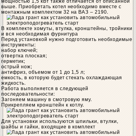
мощностью 1,5 кВт также отличается от описанной
выше. Приобретать котел необходимо вместе с
монтажным комплектом 32 на ВАЗ – 2190.
В комплекте хомуты, втулка, кронштейны, тройники
и вся необходимая фурнитура
Перед установкой нужно подготовить необходимые
инструменты:
набор ключей;
отвертка плоская;
герметик;
острый нож;
антифриз, объемом от 1 до 1,5 л;
емкость, в которую будет стекать охлаждающая
жидкость.
Работа выполняется в следующей
последовательности:
Загоняем машину в смотровую яму.
Прикрепляем кронштейн к котлу.
Для установки используются шпильки, втулки,
шайбы и гайки, входящие в комплект