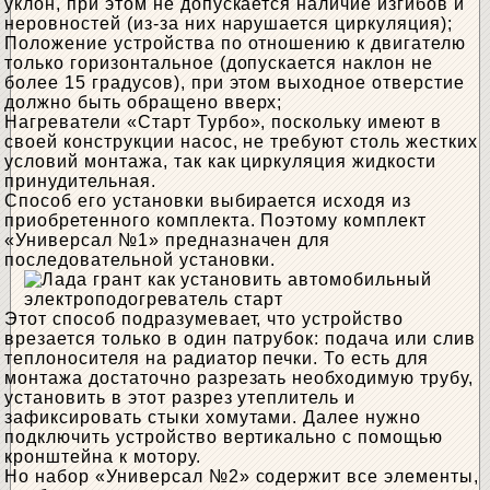
уклон, при этом не допускается наличие изгибов и
неровностей (из-за них нарушается циркуляция);
Положение устройства по отношению к двигателю
только горизонтальное (допускается наклон не
более 15 градусов), при этом выходное отверстие
должно быть обращено вверх;
Нагреватели «Старт Турбо», поскольку имеют в
своей конструкции насос, не требуют столь жестких
условий монтажа, так как циркуляция жидкости
принудительная.
Способ его установки выбирается исходя из
приобретенного комплекта. Поэтому комплект
«Универсал №1» предназначен для
последовательной установки.
Этот способ подразумевает, что устройство
врезается только в один патрубок: подача или слив
теплоносителя на радиатор печки. То есть для
монтажа достаточно разрезать необходимую трубу,
установить в этот разрез утеплитель и
зафиксировать стыки хомутами. Далее нужно
подключить устройство вертикально с помощью
кронштейна к мотору.
Но набор «Универсал №2» содержит все элементы,