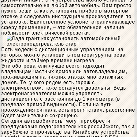
самостоятельно на любой автомобиль. Вам просто
нужно решить, как установить прибор в моторном
отсеке и следовать инструкциям производителя по
установке. Единственное условие, ограничивающее
сферу применения, – это обязательное наличие
поблизости электрической розетки.
Есть модели с дистанционным управлением, на
которых можно установить температуру нагрева
жидкости и таймер времени нагрева
Эти обогреватели лучше всего подходят
владельцам частных домов или автовладельцам,
проживающим на нижних этажах многоэтажных
домов. Те, у кого рядом есть гараж с
электричеством, тоже останутся довольны. Ведь
электронагревателем можно управлять
дистанционно, с расстояния до 1 километра (в
пределах прямой видимости). Если на пути
прохождения сигнала есть препятствия, расстояние
будет значительно сокращено.
Сегодня автомобилисты могут приобрести
предпусковые подогреватели как российского, так и
зарубежного производства. Китайские устройства