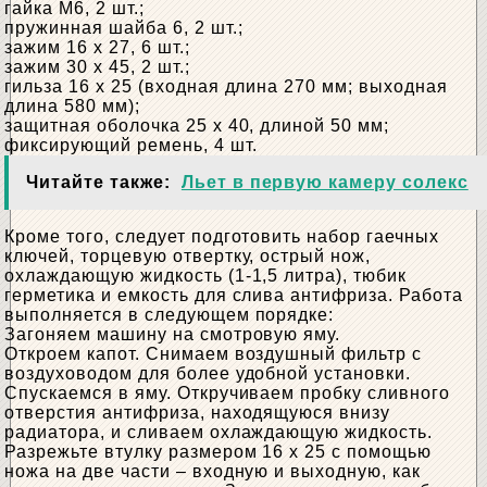
гайка М6, 2 шт.;
пружинная шайба 6, 2 шт.;
зажим 16 х 27, 6 шт.;
зажим 30 х 45, 2 шт.;
гильза 16 х 25 (входная длина 270 мм; выходная
длина 580 мм);
защитная оболочка 25 х 40, длиной 50 мм;
фиксирующий ремень, 4 шт.
Читайте также:
Льет в первую камеру солекс
Кроме того, следует подготовить набор гаечных
ключей, торцевую отвертку, острый нож,
охлаждающую жидкость (1-1,5 литра), тюбик
герметика и емкость для слива антифриза. Работа
выполняется в следующем порядке:
Загоняем машину на смотровую яму.
Откроем капот. Снимаем воздушный фильтр с
воздуховодом для более удобной установки.
Спускаемся в яму. Откручиваем пробку сливного
отверстия антифриза, находящуюся внизу
радиатора, и сливаем охлаждающую жидкость.
Разрежьте втулку размером 16 x 25 с помощью
ножа на две части – входную и выходную, как