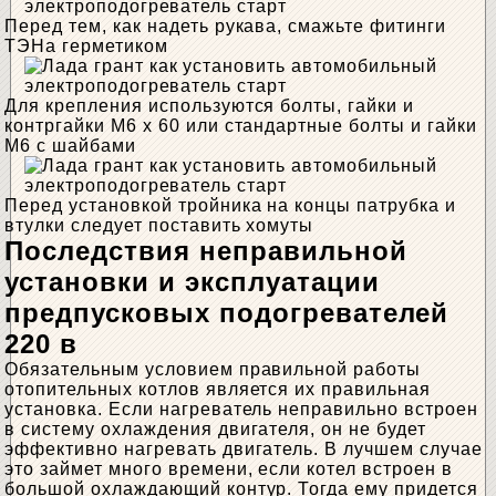
Перед тем, как надеть рукава, смажьте фитинги
ТЭНа герметиком
Для крепления используются болты, гайки и
контргайки M6 x 60 или стандартные болты и гайки
M6 с шайбами
Перед установкой тройника на концы патрубка и
втулки следует поставить хомуты
Последствия неправильной
установки и эксплуатации
предпусковых подогревателей
220 в
Обязательным условием правильной работы
отопительных котлов является их правильная
установка. Если нагреватель неправильно встроен
в систему охлаждения двигателя, он не будет
эффективно нагревать двигатель. В лучшем случае
это займет много времени, если котел встроен в
большой охлаждающий контур. Тогда ему придется