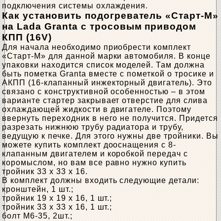
подключения системы охлаждения.
Как установить подогреватель «Старт-М»
на Lada Granta с тросовым приводом
КПП (16V)
Для начала необходимо приобрести комплект
«Старт-М» для данной марки автомобиля. В конце
упаковки находится список моделей. Там должна
быть пометка Granta вместе с пометкой о тросике и
АКПП (16-клапанный инжекторный двигатель). Это
связано с конструктивной особенностью – в этом
варианте стартер закрывает отверстие для слива
охлаждающей жидкости в двигателе. Поэтому
ввернуть переходник в него не получится. Придется
разрезать нижнюю трубу радиатора и трубу,
ведущую к печке. Для этого нужны две тройники. Вы
можете купить комплект дооснащения с 8-
клапанным двигателем и коробкой передач с
коромыслом, но вам все равно нужно купить
тройник 33 x 33 x 16.
В комплект должны входить следующие детали:
кронштейн, 1 шт.;
тройник 19 х 19 х 16, 1 шт.;
тройник 33 х 33 х 16, 1 шт.;
болт М6-35, 2шт.;