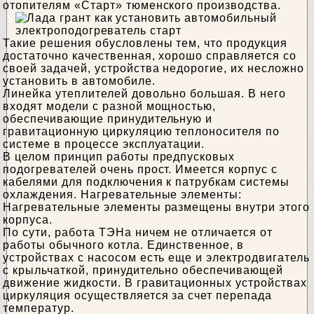
отопителям «Старт» тюменского производства.
Такие решения обусловлены тем, что продукция
достаточно качественная, хорошо справляется со
своей задачей, устройства недорогие, их несложно
установить в автомобиле.
Линейка утеплителей довольно большая. В него
входят модели с разной мощностью,
обеспечивающие принудительную и
гравитационную циркуляцию теплоносителя по
системе в процессе эксплуатации.
В целом принцип работы предпусковых
подогревателей очень прост. Имеется корпус с
кабелями для подключения к патрубкам системы
охлаждения. Нагревательные элементы:
Нагревательные элементы размещены внутри этого
корпуса.
По сути, работа ТЭНа ничем не отличается от
работы обычного котла. Единственное, в
устройствах с насосом есть еще и электродвигатель
с крыльчаткой, принудительно обеспечивающей
движение жидкости. В гравитационных устройствах
циркуляция осуществляется за счет перепада
температур.