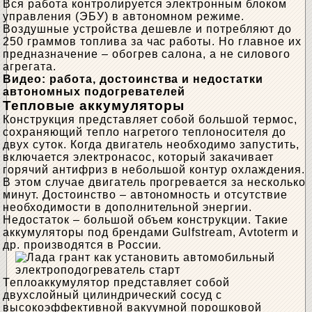
Вся работа контролируется электронным блоком
управления (ЭБУ) в автономном режиме.
Воздушные устройства дешевле и потребляют до
250 граммов топлива за час работы. Но главное их
предназначение – обогрев салона, а не силового
агрегата.
Видео: работа, достоинства и недостатки
автономных подогревателей
Тепловые аккумуляторы
Конструкция представляет собой большой термос,
сохраняющий тепло нагретого теплоносителя до
двух суток. Когда двигатель необходимо запустить,
включается электронасос, который закачивает
горячий антифриз в небольшой контур охлаждения.
В этом случае двигатель прогревается за несколько
минут. Достоинство – автономность и отсутствие
необходимости в дополнительной энергии.
Недостаток – большой объем конструкции. Такие
аккумуляторы под брендами Gulfstream, Avtoterm и
др. производятся в России.
Теплоаккумулятор представляет собой
двухслойный цилиндрический сосуд с
высокоэффективной вакуумной порошковой