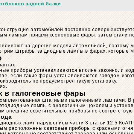
нтблоков задней балки
конструкция автомобилей постоянно совершенствуетс
ным лампам пришли ксеноновые фары, затем стали 
вливают на дорогие модели автомобилей, поэтому м
мотрим штрафы за диодные лампы в фарах, которые м
р
антах:
ные приборы устанавливаются вполне законно, и вод
тве, если такие фары устанавливаются заводом-изго
изводитель не предусмотрел такую ​​установку.
ях.
к в галогеновые фары
укомплектованная штатными галогенными лампами. В 
ветодиодные лампы с аналогичным цоколем и устанав
им
внешние осветительные приборы не соответствуют
года
одиодных ламп нарушением части 3 статьи 12.5 КоАП
орым расположены световые приборы с красными огн
жим
которые не соответствуют требованиям основных 