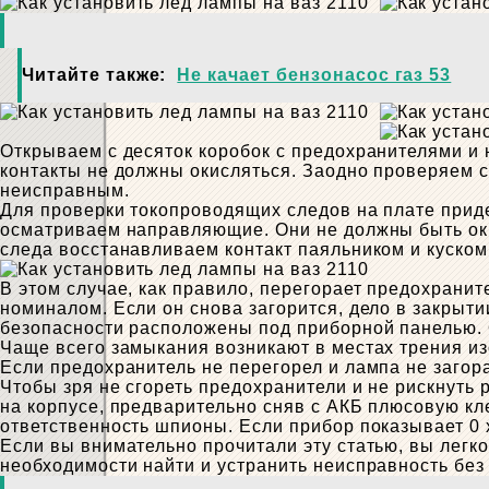
Читайте также:
Не качает бензонасос газ 53
Открываем с десяток коробок с предохранителями и 
контакты не должны окисляться. Заодно проверяем с
неисправным.
Для проверки токопроводящих следов на плате прид
осматриваем направляющие. Они не должны быть оки
следа восстанавливаем контакт паяльником и куском
В этом случае, как правило, перегорает предохранит
номиналом. Если он снова загорится, дело в закрыти
безопасности расположены под приборной панелью. О
Чаще всего замыкания возникают в местах трения изо
Если предохранитель не перегорел и лампа не загор
Чтобы зря не сгореть предохранители и не рискнуть
на корпусе, предварительно сняв с АКБ плюсовую кле
ответственность шпионы. Если прибор показывает 0 х
Если вы внимательно прочитали эту статью, вы легк
необходимости найти и устранить неисправность без