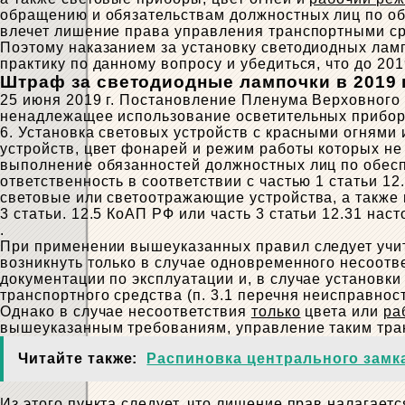
обращению и обязательствам должностных лиц по об
влечет лишение права управления транспортными сре
Поэтому наказанием за установку светодиодных лам
практику по данному вопросу и убедиться, что до 2
Штраф за светодиодные лампочки в 2019 
25 июня 2019 г. Постановление Пленума Верховного 
ненадлежащее использование осветительных прибор
6. Установка световых устройств с красными огнями
устройств, цвет фонарей и режим работы которых н
выполнение обязанностей должностных лиц по обес
ответственность в соответствии с частью 1 статьи 
световые или светоотражающие устройства, а также 
3 статьи. 12.5 КоАП РФ или часть 3 статьи 12.31 нас
.
При применении вышеуказанных правил следует учит
возникнуть только в случае одновременного несоотв
документации по эксплуатации и, в случае установк
транспортного средства (п. 3.1 перечня неисправно
Однако в случае несоответствия
только
цвета или
ра
вышеуказанным требованиям, управление таким тр
Читайте также:
Распиновка центрального замка
Из этого пункта следует, что лишение прав налагает