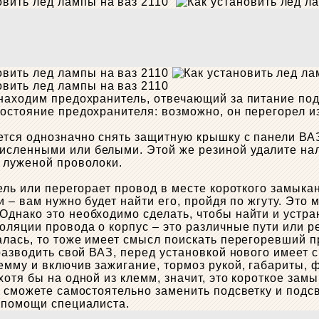
находим предохранитель, отвечающий за питание подс
остояние предохранителя: возможно, он перегорел и
ется однозначно снять защитную крышку с панели ВА
сленными или белыми. Этой же резиной удалите нал
 луженой проволоки.
ель или перегорает провод в месте короткого замыка
и – вам нужно будет найти его, пройдя по жгуту. Это
днако это необходимо сделать, чтобы найти и устра
ляции провода о корпус – это различные пути или ре
алась, то тоже имеет смысл поискать перегоревший п
 разводить свой ВАЗ, перед установкой нового имеет
мму и включив зажигание, тормоз рукой, габариты, ф
отя бы на одной из клемм, значит, это короткое замы
о сможете самостоятельно заменить подсветку и подс
 помощи специалиста.