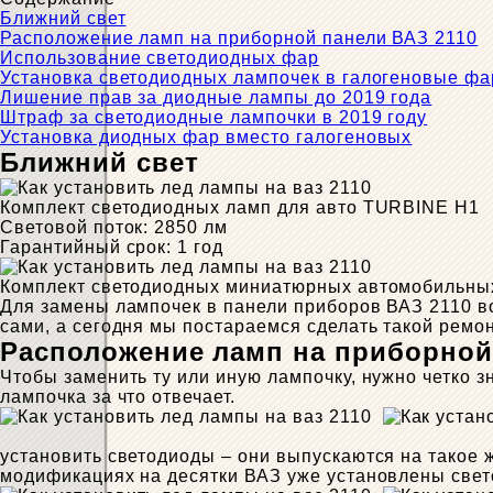
Ближний свет
Расположение ламп на приборной панели ВАЗ 2110
Использование светодиодных фар
Установка светодиодных лампочек в галогеновые ф
Лишение прав за диодные лампы до 2019 года
Штраф за светодиодные лампочки в 2019 году
Установка диодных фар вместо галогеновых
Ближний свет
Комплект светодиодных ламп для авто TURBINE H1
Световой поток: 2850 лм
Гарантийный срок: 1 год
Комплект светодиодных миниатюрных автомобильны
Для замены лампочек в панели приборов ВАЗ 2110 во
сами, а сегодня мы постараемся сделать такой ремо
Расположение ламп на приборной
Чтобы заменить ту или иную лампочку, нужно четко 
лампочка за что отвечает.
установить светодиоды – они выпускаются на такое ж
модификациях на десятки ВАЗ уже установлены свет