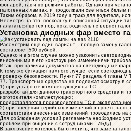
фонарей, так и по режиму работы. Однако при устан
галогенных лампах, и продолжали светиться белым 
Таким образом, в 2019 году штраф для водителя, ис
Несмотря на это, поскольку в описанной ситуации ти
налагаться до тех пор, пока водитель не вернет гал
Установка диодных фар вместо г
Рассмотрим еще один вариант – полную замену галог
составляет 500 рублей.
Однако и в этом случае можно узаконить светодиодн
внесенными в его конструкцию изменениями требова
Итак, при наличии документов на светодиодные фар
К тому же ситуация намного лучше, если светодиодн
проверку безопасности. Пункт 77 раздела 4 главы V
77. Транспортные средства не подлежат осмотру в с
1) при установке комплектующих на ТС:
разработан для данного транспортного средства и п
изготовителя комплектующих;
предоставляется производителем ТС в эксплуатацио
2) при внесении серийных изменений в проект на ос
соответствия внесенных изменений проводилась на 
Для соблюдения условий регламента необходимо уст
проблем при общении с сотрудниками ГИБДД.
В заключение хотелось бы отметить, что замена гал