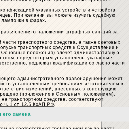
конфискацией указанных устройств и устройств.
яцев. При желании вы можете изучить судебную
 лампочки в фарах.
ся разъяснения о наложении штрафных санкций за
 части транспортного средства, а также световых
допуске транспортных средств к Осуществление и
– Основные положения) влечет административную
едством, перед которым установлены указанные
ветственно, подлежат квалификации согласно части
вующего административного правонарушения может
ойств установленным требованиям изготовителем в
ответствия изменений, внесенных в конструкцию
запрещено (приложение к Основным положениям).
на транспортном средстве, соответствуют
 ч. 1 ст. 12.5 КоАП РФ
.
и его замена
этом не соответствуют требованиям как по цвету