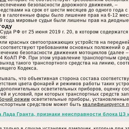
еспечению безопасности дорожного движения, –
дствами на срок от шести месяцев до одного года с 
п в галогенные фары было лишение прав на 6-12 мес
019 года мировые судьи были лишены прав на диодные
году
Суда РФ от 25 июня 2019 г. 20, в котором содержат
ов:
 или красных светоотражающих устройств на передней
е соответствуют требованиям основных положений о 
печению безопасности движения мотоциклов (далее 
12.4 КоАП РФ. При этом управление транспортным ср
выход такого транспортного средства на линию, соот
тоящего Кодекса.
ывать, что объективная сторона состава соответст
етствия цвета фонарей и режимов работы таких устр
и дополнительных осветительных приборов, оценку со
стей и условий, при которых транспортных средств 
бочий режим
осветительные приборы, установленные 
анспортным средством может быть
квалифицируется по
 Лада Гранта, признаки неисправности блока ЦЗ 
ся только в случае установки лампочек, которые при 