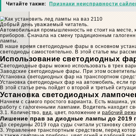
Читайте также:
Признаки неисправности сайле
Добрый день уважаемый читатель.
Автомобильная промышленность не стоит на месте, 
приборов. Сначала на смену традиционным галоген
лампы.
В наше время светодиодные фары в основном устана
светодиоды самостоятельно. В этой статье мы расс
Использование светодиодных фа
Светодиодные фары можно использовать в трех вари
Заводские светодиодные фары. При этом осветитель
Установка светодиодных фар на транспортном средс
Установка светодиодных фар на автомобиль, если про
В этой статье речь пойдет о второй и третьей ситуаци
Установка светодиодных лампоче
Начнем с самого простого варианта. Есть машина, 
работу с галогенными лампами. Водитель находит с
3.1. Количество,
вид
, цвет, положение и
рабочий реж
Лишение прав за диодные лампы до 2019 
До середины 2019 года суды считали установку свет
3. Управление транспортным средством, перед кот
а также световые приборы, цвет огней и
рабочий ре