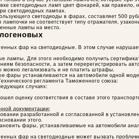
овке светодиодных ламп цвет фонарей, как правило, 
при светодиодных лампах.
пользующего светодиоды в фарах, составляет 500 руб
п лампочки не соответствует типу отражателя, узакон
огенные лампы на место.
алогеновых
енных фар на светодиодные. В этом случае нарушает
ые лампы. Для этого необходимо получить сертификат
ниям безопасности, а затем перерегистрировать ав
ы можно легализовать и не платить штрафы.
ые фары устанавливаются на автомобили одной модел
 Технического регламента Таможенного союза:
ледующих случаях:
рошел оценку соответствия в составе этого транспор
нной документации
;
новании разработанной и согласованной в установле
основании этого.
ановить фары, устанавливаемые на автомобили анал
огенных фар на светодиодные может вызвать проблем