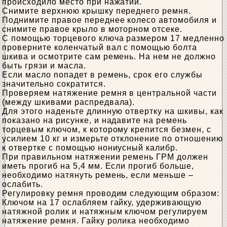
происходило место при нажатии.
Снимите верхнюю крышку переднего ремня.
Поднимите правое переднее колесо автомобиля и
снимите правое крыло в моторном отсеке.
С помощью торцевого ключа размером 17 медленно
проверните коленчатый вал с помощью болта
шкива и осмотрите сам ремень. На нем не должно
быть грязи и масла.
Если масло попадет в ремень, срок его службы
значительно сократится.
Проверяем натяжение ремня в центральной части
(между шкивами распредвала).
Для этого наденьте длинную отвертку на шкивы, как
показано на рисунке, и надавите на ремень
торцевым ключом, к которому крепится безмен, с
усилием 10 кг и измерьте отклонение по отношению
к отвертке с помощью нониусный калибр.
При правильном натяжении ремень ГРМ должен
иметь прогиб на 5,4 мм. Если прогиб больше,
необходимо натянуть ремень, если меньше –
ослабить.
Регулировку ремня проводим следующим образом:
Ключом на 17 ослабляем гайку, удерживающую
натяжной ролик и натяжным ключом регулируем
натяжение ремня. Гайку ролика необходимо