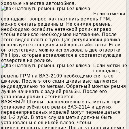
ходовые качества автомобиля.
Если отметки
совпадают, вопрос, как натянуть ремень ГРМ,
можно считать решенным. Не снимая ремень,
необходимо ослабить натяжной ролик вправо,
чтобы возникло необходимое натяжение. После
этого видео плотно туго. Для регулировки ролика
используется специальный «рогатый» ключ. Если
он отсутствует, можно использовать две отвертки
Phillips, которые вставляются в соответствующие
отверстия на ролике.
Если метки не
совпадают,
ремень ГРМ на ВАЗ-2109 необходимо снять со
шкивов. После этого сами шкивы выставляются
индивидуально по меткам. Обратный монтаж ремня
лучше начинать с задней резьбы. После его
установки ролик натягивается.
ВАЖНЫЙ! Шкивы, расположенные на метках, при
установке зубчатого ремня ВАЗ-2114 и других
переднеприводных моделей могут перемещаться
на 1-2 зуба. В этом случае метки должны быть
установлены с ошибкой влево, чтобы
компенсировать смещение. После установки ремня