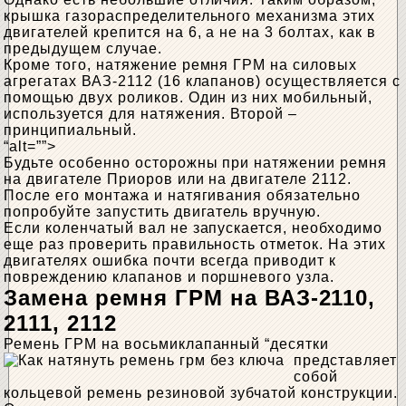
крышка газораспределительного механизма этих
двигателей крепится на 6, а не на 3 болтах, как в
предыдущем случае.
Кроме того, натяжение ремня ГРМ на силовых
агрегатах ВАЗ-2112 (16 клапанов) осуществляется с
помощью двух роликов. Один из них мобильный,
используется для натяжения. Второй –
принципиальный.
“alt=””>
Будьте особенно осторожны при натяжении ремня
на двигателе Приоров или на двигателе 2112.
После его монтажа и натягивания обязательно
попробуйте запустить двигатель вручную.
Если коленчатый вал не запускается, необходимо
еще раз проверить правильность отметок. На этих
двигателях ошибка почти всегда приводит к
повреждению клапанов и поршневого узла.
Замена ремня ГРМ на ВАЗ-2110,
2111, 2112
Ремень ГРМ на восьмиклапанный “десятки
представляет
собой
кольцевой ремень резиновой зубчатой ​​конструкции.