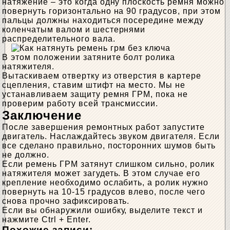
натяжение – это когда одну плоскость ремня можно
повернуть горизонтально на 90 градусов, при этом
пальцы должны находиться посередине между
коленчатым валом и шестернями
распределительного вала.
В этом положении затяните болт ролика
натяжителя.
Вытаскиваем отвертку из отверстия в картере
сцепления, ставим штифт на место. Мы не
устанавливаем защиту ремня ГРМ, пока не
проверим работу всей трансмиссии.
Заключение
После завершения ремонтных работ запустите
двигатель. Наслаждайтесь звуком двигателя. Если
все сделано правильно, посторонних шумов быть
не должно.
Если ремень ГРМ затянут слишком сильно, ролик
натяжителя может загудеть. В этом случае его
крепление необходимо ослабить, а ролик нужно
повернуть на 10-15 градусов влево, после чего
снова прочно зафиксировать.
Если вы обнаружили ошибку, выделите текст и
нажмите Ctrl + Enter.
Похожие записи: