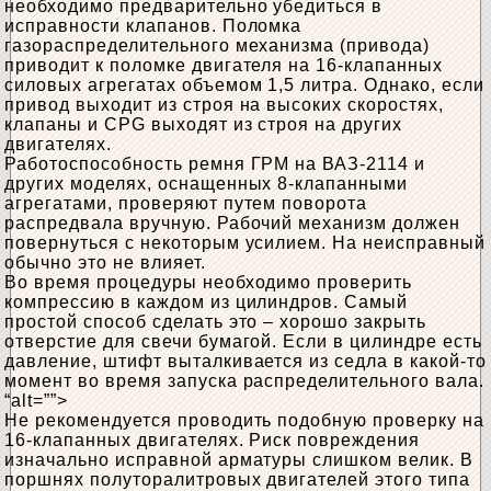
необходимо предварительно убедиться в
исправности клапанов. Поломка
газораспределительного механизма (привода)
приводит к поломке двигателя на 16-клапанных
силовых агрегатах объемом 1,5 литра. Однако, если
привод выходит из строя на высоких скоростях,
клапаны и CPG выходят из строя на других
двигателях.
Работоспособность ремня ГРМ на ВАЗ-2114 и
других моделях, оснащенных 8-клапанными
агрегатами, проверяют путем поворота
распредвала вручную. Рабочий механизм должен
повернуться с некоторым усилием. На неисправный
обычно это не влияет.
Во время процедуры необходимо проверить
компрессию в каждом из цилиндров. Самый
простой способ сделать это – хорошо закрыть
отверстие для свечи бумагой. Если в цилиндре есть
давление, штифт выталкивается из седла в какой-то
момент во время запуска распределительного вала.
“alt=””>
Не рекомендуется проводить подобную проверку на
16-клапанных двигателях. Риск повреждения
изначально исправной арматуры слишком велик. В
поршнях полуторалитровых двигателей этого типа