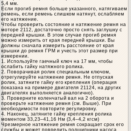
5,4 мм.
Если прогиб ремня больше указанного, натягиваем
ремень, если ремень слишком натянут, ослабляем
его натяжение.
Чтобы проверить состояние и натяжение ремня на
моторе 2112, достаточно просто снять заглушку с
передней крышки. В этом случае прогиб ремня
можно измерить от края передней крышки. Вы
должны сначала измерить расстояние от края
крышки до ремня ГРМ и учесть этот размер при
измерении.
1. Используйте гаечный ключ на 17 мм, чтобы
ослабить гайку натяжного ролика.
2. Поворачивая ролик специальным ключом,
отрегулируйте натяжение ремня. Не отпуская
ролик, затяните гайку его крепления (операция
показана на примере двигателя 21124, на других
двигателях выполняется аналогично).
3. Проверните коленчатый вал на 2 оборота и
проверьте натяжение ремня (см. Выше). При
необходимости повторите регулировку.
4. Наконец, затяните гайку крепления ролика
моментом 33,23–41,16 Нм (3,4–4,2 кгсм)
Чрезмерное натяжение ремня сокращает срок его
службы и может повредить подшипники насоса