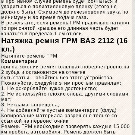
в противном случае ремень будет болтаться и
удариться о полиэтиленовую пленку (этого не
должно быть). Сжимаем до исчезновения звука по
минимуму и во время подачи газа.
В результате, если ремень ГРМ правильно натянут,
то при снятой крышке его длинная часть будет
качаться в пределах 1 см от оси.
Натяжка ремня ГРМ ВАЗ 2112 (16
кл.)
Натяните ремень ГРМ
Комментарии
при натяжении ремня коленвал повернет ровно на
2 зубца и остановится на отметке
суть статьи – обойтись без этого устройства
Пожалуйста, следуйте этим простым правилам:
1. Не оскорбляйте чужое достоинство;
2. Не используйте плохие слова, другими словами,
мат;
3. Реклама запрещена;
4. Не добавляйте пустые комментарии (флуд)
Копирование материала разрешено только со
ссылкой на первоисточник.
Ремень ГРМ необходимо проверять каждые 15 000
км пробега автомобиля. Ремень должен быть