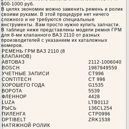
600-1000 руб.
В целях экономии можно заменить ремень и ролик
своими руками. В этой процедуре нет ничего
сложного и не требуются специальные
инструменты. Вам просто нужно купить запчасти.
В таблице ниже представлены модели ремня ГРМ
для 8-ми клапанного ВАЗ 2110 от разных
производителей с указанием их каталожных
номеров.
РЕМЕНЬ ГРМ ВАЗ 2110 (8
КЛАПАНОВ)
АВТОВАЗ
2112-1006040
BOSCH
1987949559
УЧЕТНЫЕ ЗАПИСИ
CT996
CONTITECH
CT 996
ХОРОШЕГО ГОДА
G1535
ВОРОТА
5539
ФЛЕННОР
4428
LUZA
LTB0112
РЫСЬ
136CL254
ПИЛЕНГА
CTP0996
OPTIBELT
ZRK1538
НАТЯЖНОЙ РОЛИК