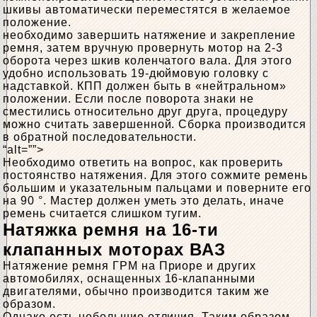
шкивы автоматически переместятся в желаемое
положение.
необходимо завершить натяжение и закрепление
ремня, затем вручную провернуть мотор на 2-3
оборота через шкив коленчатого вала. Для этого
удобно использовать 19-дюймовую головку с
надставкой. КПП должен быть в «нейтральном»
положении. Если после поворота знаки не
сместились относительно друг друга, процедуру
можно считать завершенной. Сборка производится
в обратной последовательности.
“alt=””>
Необходимо ответить на вопрос, как проверить
постоянство натяжения. Для этого сожмите ремень
большим и указательным пальцами и поверните его
на 90 °. Мастер должен уметь это делать, иначе
ремень считается слишком тугим.
Натяжка ремня на 16-ти
клапанных моторах ВАЗ
Натяжение ремня ГРМ на Приоре и других
автомобилях, оснащенных 16-клапанными
двигателями, обычно производится таким же
образом.
Однако есть небольшие отличия. Таким образом,