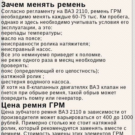
Зачем менять ремень
Согласно регламенту на ВАЗ 2110, ремень ГРМ
необходимо менять каждые 60-75 тыс. Км пробега,
однако и здесь необходимо учитывать условия его
эксплуатации, а это:
перепады температуры;
масло на поясе;
неисправности ролика натяжителя;
неисправный насос.
Все это неминуемо приведет к поломке.
не реже одного раза в месяц необходимо
проверять:
пояс (определяющий его целостность);
натяжной ролик ;
шестерня водяного насоса.
И хотя на 8-клапанных двигателях ВАЗ клапан не
гнется при обрыве ремня, такой обрыв может
повредить помпу или генератор.
Цена ремня ГРМ
Цена зубчатого ремня ВАЗ 2110 в зависимости от
производителя может варьироваться от 400 до 1000
рублей. Примерно столько же стоит натяжной
ролик, который рекомендуется заменять вместе с
ремнем. Стоимость замены этих элементов ГРМ