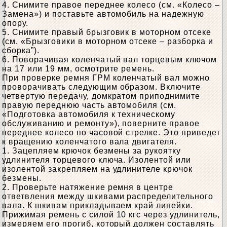
4. Снимите правое переднее колесо (см. «Колесо –
Замена») и поставьте автомобиль на надежную
опору.
5. Снимите правый брызговик в моторном отсеке
(см. «Брызговики в моторном отсеке – разборка и
сборка”).
6. Поворачивая коленчатый вал торцевым ключом
на 17 или 19 мм, осмотрите ремень.
При проверке ремня ГРМ коленчатый вал можно
проворачивать следующим образом. Включите
четвертую передачу, домкратом приподнимите
правую переднюю часть автомобиля (см.
«Подготовка автомобиля к техническому
обслуживанию и ремонту»), поверните правое
переднее колесо по часовой стрелке. Это приведет
к вращению коленчатого вала двигателя.
1. Зацепляем крючок безмены за рукоятку
удлинителя торцевого ключа. Изолентой или
изолентой закрепляем на удлинителе крючок
безмены.
2. Проверьте натяжение ремня в центре
ответвления между шкивами распределительного
вала. К шкивам прикладываем край линейки.
Прижимая ремень с силой 10 кгс через удлинитель,
измеряем его прогиб, который должен составлять