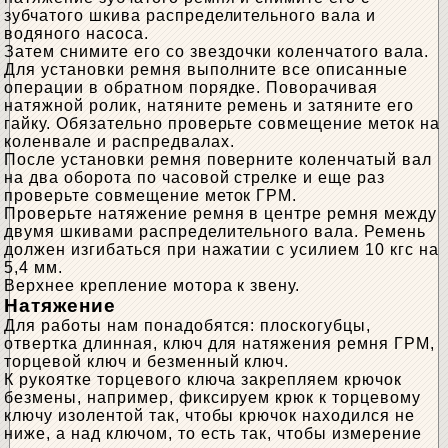
зубчатого шкива распределительного вала и
водяного насоса.
Затем снимите его со звездочки коленчатого вала.
Для установки ремня выполните все описанные
операции в обратном порядке. Поворачивая
натяжной ролик, натяните ремень и затяните его
гайку. Обязательно проверьте совмещение меток на
коленвале и распредвалах.
После установки ремня поверните коленчатый вал
на два оборота по часовой стрелке и еще раз
проверьте совмещение меток ГРМ.
Проверьте натяжение ремня в центре ремня между
двумя шкивами распределительного вала. Ремень
должен изгибаться при нажатии с усилием 10 кгс на
5,4 мм.
Верхнее крепление мотора к звену.
Натяжение
Для работы нам понадобятся: плоскогубцы,
отвертка длинная, ключ для натяжения ремня ГРМ,
торцевой ключ и безменный ключ.
К рукоятке торцевого ключа закрепляем крючок
безмены, например, фиксируем крюк к торцевому
ключу изолентой так, чтобы крючок находился не
ниже, а над ключом, то есть так, чтобы измерение