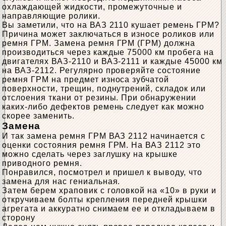
охлаждающей жидкости, промежуточные и
направляющие ролики.
Вы заметили, что на ВАЗ 2110 кушает ремень ГРМ?
Причина может заключаться в износе роликов или
ремня ГРМ. Замена ремня ГРМ (ГРМ) должна
производиться через каждые 75000 км пробега на
двигателях ВАЗ-2110 и ВАЗ-2111 и каждые 45000 км
на ВАЗ-2112. Регулярно проверяйте состояние
ремня ГРМ на предмет износа зубчатой ​​
поверхности, трещин, поднутрений, складок или
отслоения ткани от резины. При обнаружении
каких-либо дефектов ремень следует как можно
скорее заменить.
Замена
И так замена ремня ГРМ ВАЗ 2112 начинается с
оценки состояния ремня ГРМ. На ВАЗ 2112 это
можно сделать через заглушку на крышке
приводного ремня.
Понравился, посмотрел и пришел к выводу, что
замена для нас гениальная.
Затем берем храповик с головкой на «10» в руки и
откручиваем болты крепления передней крышки
агрегата и аккуратно снимаем ее и откладываем в
сторону