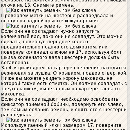
ключа на 13. Снимите ремень.
Проверяем метки на шестерне распредвала и
выступ на задней крышке кожуха ремня.
Если они не совпадают, нужно запустить
коленчатый вал, пока они не совпадут. Это можно
сделать, повернув переднее колесо,
предварительно подняв его домкратом, или
повернув коленвал ключом на 17, используя болт
шкива коленчатого вала (шестерня должна быть
вставлена).
За 4-м цилиндром на картере сцепления находится
резиновая заглушка. Открываем, поддев отверткой.
Ниже вы можете увидеть корону маховика, на
которой также есть отметка. Он должен совпадать с
треугольником, вырезанным на картере слева от
маховика.
Если они не совпадают, необходимо освободить
фиксатор приемной бобины, повернуть его влево,
тем самым ослабив ремень, и снять его с шестерни
распредвала.
Используя гаечный ключ размером 17, поверните