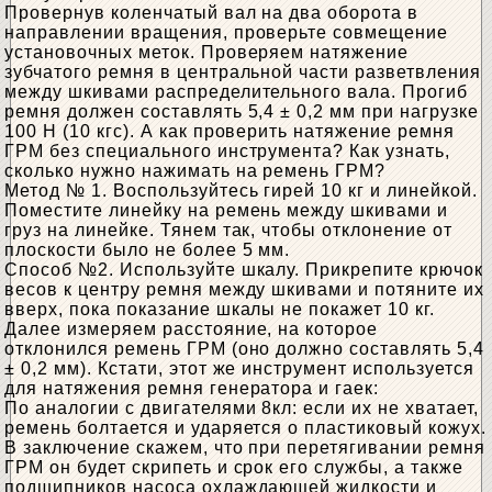
Провернув коленчатый вал на два оборота в
направлении вращения, проверьте совмещение
установочных меток. Проверяем натяжение
зубчатого ремня в центральной части разветвления
между шкивами распределительного вала. Прогиб
ремня должен составлять 5,4 ± 0,2 мм при нагрузке
100 Н (10 кгс). А как проверить натяжение ремня
ГРМ без специального инструмента? Как узнать,
сколько нужно нажимать на ремень ГРМ?
Метод № 1. Воспользуйтесь гирей 10 кг и линейкой.
Поместите линейку на ремень между шкивами и
груз на линейке. Тянем так, чтобы отклонение от
плоскости было не более 5 мм.
Способ №2. Используйте шкалу. Прикрепите крючок
весов к центру ремня между шкивами и потяните их
вверх, пока показание шкалы не покажет 10 кг.
Далее измеряем расстояние, на которое
отклонился ремень ГРМ (оно должно составлять 5,4
± 0,2 мм). Кстати, этот же инструмент используется
для натяжения ремня генератора и гаек:
По аналогии с двигателями 8кл: если их не хватает,
ремень болтается и ударяется о пластиковый кожух.
В заключение скажем, что при перетягивании ремня
ГРМ он будет скрипеть и срок его службы, а также
подшипников насоса охлаждающей жидкости и