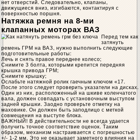
нет отверстий. Следовательно, клапаны,
движущиеся вниз, изгибаются, контактируя с
поверхностью поршня.
Натяжка ремня на 8-ми
клапанных моторах ВАЗ
Перед тем как
затянуть
ремень ГРМ на ВАЗ, нужно выполнить следующие
подготовительные работы:
Лечь и снять правое переднее колесо;
Снимите 3 болта, которыми крепится передняя
крышка привода ГРМ;
Снимите крышку;
Ослабьте натяжной ролик гаечным ключом «17.
После этого следует проверить указатели на дисках.
Один из них, расположенный на шкиве коленчатого
вала, должен совпадать с установочным выступом
задней крышки. Заодно проверьте отметку на
маховике. Он должен быть заподлицо с меткой
совмещения на выступе блока.
ВАЖНЫЙ! В действительности не всегда удается
получить точное соответствие оценок. Таким
образом, механизм настраивается с погрешностью
+/- 1-2 мм. Это не оказывает заметного влияния на