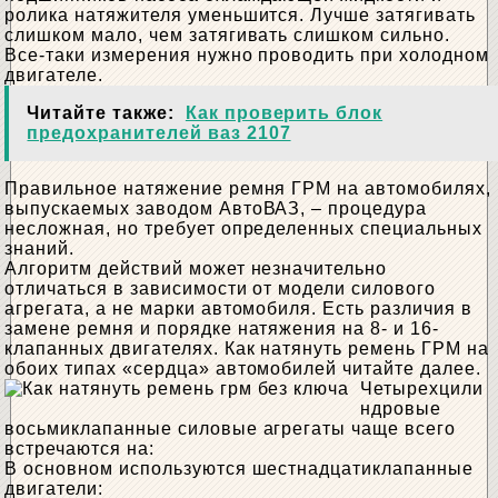
ролика натяжителя уменьшится. Лучше затягивать
слишком мало, чем затягивать слишком сильно.
Все-таки измерения нужно проводить при холодном
двигателе.
Читайте также:
Как проверить блок
предохранителей ваз 2107
Правильное натяжение ремня ГРМ на автомобилях,
выпускаемых заводом АвтоВАЗ, – процедура
несложная, но требует определенных специальных
знаний.
Алгоритм действий может незначительно
отличаться в зависимости от модели силового
агрегата, а не марки автомобиля. Есть различия в
замене ремня и порядке натяжения на 8- и 16-
клапанных двигателях. Как натянуть ремень ГРМ на
обоих типах «сердца» автомобилей читайте далее.
Четырехцили
ндровые
восьмиклапанные силовые агрегаты чаще всего
встречаются на:
В основном используются шестнадцатиклапанные
двигатели: