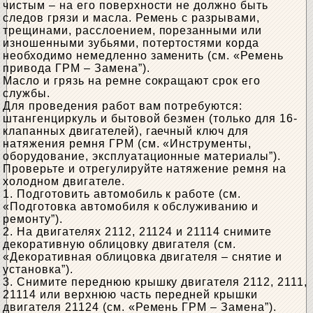
чистым – на его поверхности не должно быть
следов грязи и масла. Ремень с разрывами,
трещинами, расслоением, порезанными или
изношенными зубьями, потертостями корда
необходимо немедленно заменить (см. «Ремень
привода ГРМ – Замена”).
Масло и грязь на ремне сокращают срок его
службы.
Для проведения работ вам потребуются:
штангенциркуль и бытовой безмен (только для 16-
клапанных двигателей), гаечный ключ для
натяжения ремня ГРМ (см. «Инструменты,
оборудование, эксплуатационные материалы”).
Проверьте и отрегулируйте натяжение ремня на
холодном двигателе.
1. Подготовить автомобиль к работе (см.
«Подготовка автомобиля к обслуживанию и
ремонту”).
2. На двигателях 2112, 21124 и 21114 снимите
декоративную облицовку двигателя (см.
«Декоративная облицовка двигателя – снятие и
установка”).
3. Снимите переднюю крышку двигателя 2112, 2111,
21114 или верхнюю часть передней крышки
двигателя 21124 (см. «Ремень ГРМ – Замена”).