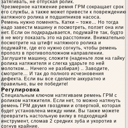
затягивать, не отпуская ролик.
Чрезмерное натяжение ремня ГРМ сокращает срок
его службы, а также может привести к повреждению
натяжного ролика и подшипников насоса.
Ремень нужно поменять. Катки – тоже… Но тогда
надо завести машину и посмотреть, ползет она или
нет. Если он подкрадывается, подумайте так, будто
я не могу показать это на расстоянии. Внимательно
посмотрите на штифт натяжного ролика и
подумайте, где его нужно согнуть, чтобы ремень
прополз в противоположном направлении.
Заглушите машину, сложите (наденьте лом на гайку
ролика натяжителя и слегка ударьте по ней
молотком… Ничего не разбирая) .. Заводите,
смотрите… И так до полного исчезновения
дефекта. Если вы все сделаете аккуратно и
правильно, вы ее победите!
Регулировка
Специальным ключом натягиваем ремень ГРМ с
роликом натяжителя. Если нет, то можно натянуть
ремень ГРМ двумя гвоздями и отверткой, которая
будет установлена ​​между ними. Вы также можете
превратить настольную вилку в подходящий
инструмент, сломав 2 средних зуба и укоротив и
согнув крайние.