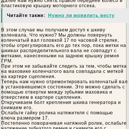
Далее нам нужно снять правое переднее колесо и
пластиковую крышку моторного отсека.
Читайте также:
Нужно ли мовилить весту
В этом случае мы получаем доступ к шкиву
коленвала. Что нужно? Мы должны повернуть
коленчатый вал головкой 17 по часовой стрелке,
чтобы отрегулировать его до тех пор, пока метки на
шкивах распределительного вала не совпадут с
метками, нанесенными на заднюю крышку ремня
ГРМ.
При этом не забывайте следить за тем, чтобы метка
на маховике коленчатого вала совпадала с меткой
на картере сцепления.
Теперь нам нужно отремонтировать коленчатый вал
в установившемся состоянии. Это можно сделать с
помощью отвертки между зубьями маховика и
отверстием в картере сцепления.
Откручиваем болт крепления шкива генератора и
снимаем его.
Ослабьте гайку ролика натяжителя с помощью
ключа размером 17.
Постепенно поворачивая натяжной ролик, ослабьте
натяжение зубчатого ремня и снимите его с