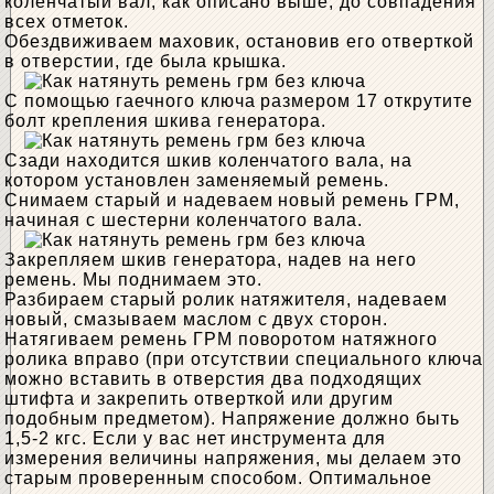
коленчатый вал, как описано выше, до совпадения
всех отметок.
Обездвиживаем маховик, остановив его отверткой
в ​​отверстии, где была крышка.
С помощью гаечного ключа размером 17 открутите
болт крепления шкива генератора.
Сзади находится шкив коленчатого вала, на
котором установлен заменяемый ремень.
Снимаем старый и надеваем новый ремень ГРМ,
начиная с шестерни коленчатого вала.
Закрепляем шкив генератора, надев на него
ремень. Мы поднимаем это.
Разбираем старый ролик натяжителя, надеваем
новый, смазываем маслом с двух сторон.
Натягиваем ремень ГРМ поворотом натяжного
ролика вправо (при отсутствии специального ключа
можно вставить в отверстия два подходящих
штифта и закрепить отверткой или другим
подобным предметом). Напряжение должно быть
1,5-2 кгс. Если у вас нет инструмента для
измерения величины напряжения, мы делаем это
старым проверенным способом. Оптимальное