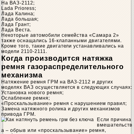
На ВАЗ-2112;
Lada Prioress;
Лада Калина;
Лада большая;
Лада Грант;
Лада Веста.
Некоторые автомобили семейства «Самара 2»
также оснащались 16-клапанными двигателями.
Кроме того, такие двигатели устанавливались на
модели 2110-2111.
Когда производится натяжка
ремня газораспределительного
механизма
Натяжение ремня ГРМ на ВАЗ-2112 и других
моделях ВАЗ осуществляется в следующих случаях:
Установка нового ремня;
Ослабление ремня;
«Проскальзывание» ремня с нарушением правил;
Замена натяжного ролика и других механизмов
привода ГРМ.
Если причина
вмешательств
а – обрыв или «проскальзывание» ремня,