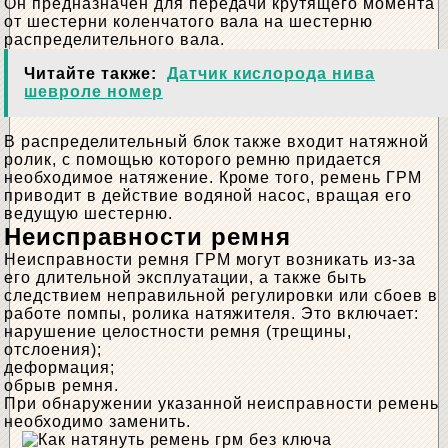
Он предназначен для передачи крутящего момента
от шестерни коленчатого вала на шестерню
распределительного вала.
Читайте также:
Датчик кислорода нива
шевроле номер
В распределительный блок также входит натяжной
ролик, с помощью которого ремню придается
необходимое натяжение. Кроме того, ремень ГРМ
приводит в действие водяной насос, вращая его
ведущую шестерню.
Неисправности ремня
Неисправности ремня ГРМ могут возникать из-за
его длительной эксплуатации, а также быть
следствием неправильной регулировки или сбоев в
работе помпы, ролика натяжителя. Это включает:
нарушение целостности ремня (трещины,
отслоения);
деформация;
обрыв ремня.
При обнаружении указанной неисправности ремень
необходимо заменить.