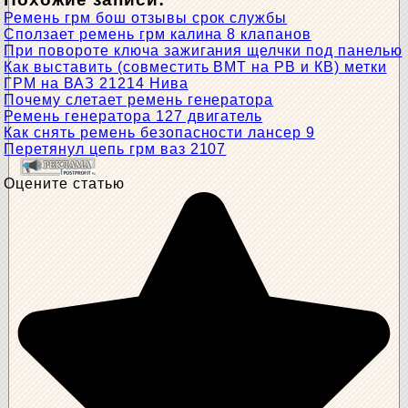
Ремень грм бош отзывы срок службы
Сползает ремень грм калина 8 клапанов
При повороте ключа зажигания щелчки под панелью
Как выставить (совместить ВМТ на РВ и КВ) метки
ГРМ на ВАЗ 21214 Нива
Почему слетает ремень генератора
Ремень генератора 127 двигатель
Как снять ремень безопасности лансер 9
Перетянул цепь грм ваз 2107
Оцените статью