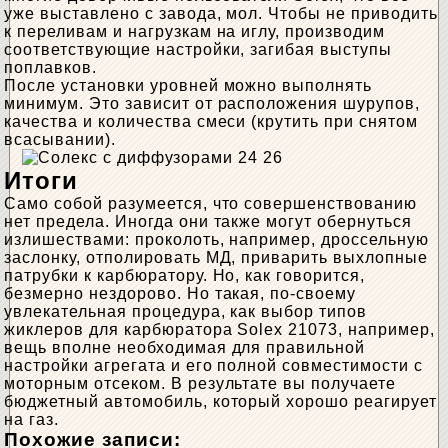
уже выставлено с завода, мол. Чтобы не приводить
к переливам и нагрузкам на иглу, производим
соответствующие настройки, загибая выступы
поплавков.
После установки уровней можно выполнять
минимум. Это зависит от расположения шурупов,
качества и количества смеси (крутить при снятом
всасывании).
Итоги
Само собой разумеется, что совершенствованию
нет предела. Иногда они также могут обернуться
излишествами: проколоть, например, дроссельную
заслонку, отполировать МД, приварить выхлопные
патрубки к карбюратору. Но, как говорится,
безмерно нездорово. Но такая, по-своему
увлекательная процедура, как выбор типов
жиклеров для карбюратора Solex 21073, например,
вещь вполне необходимая для правильной
настройки агрегата и его полной совместимости с
моторным отсеком. В результате вы получаете
бюджетный автомобиль, который хорошо реагирует
на газ.
Похожие записи: