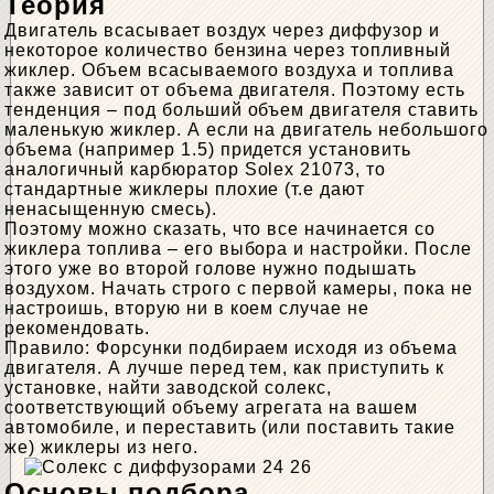
Теория
Двигатель всасывает воздух через диффузор и
некоторое количество бензина через топливный
жиклер. Объем всасываемого воздуха и топлива
также зависит от объема двигателя. Поэтому есть
тенденция – под больший объем двигателя ставить
маленькую жиклер. А если на двигатель небольшого
объема (например 1.5) придется установить
аналогичный карбюратор Solex 21073, то
стандартные жиклеры плохие (т.е дают
ненасыщенную смесь).
Поэтому можно сказать, что все начинается со
жиклера топлива – его выбора и настройки. После
этого уже во второй голове нужно подышать
воздухом. Начать строго с первой камеры, пока не
настроишь, вторую ни в коем случае не
рекомендовать.
Правило: Форсунки подбираем исходя из объема
двигателя. А лучше перед тем, как приступить к
установке, найти заводской солекс,
соответствующий объему агрегата на вашем
автомобиле, и переставить (или поставить такие
же) жиклеры из него.
Основы подбора