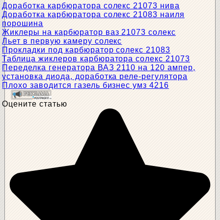
Доработка карбюратора солекс 21073 нива
Доработка карбюратора солекс 21083 наиля
порошина
Жиклеры на карбюратор ваз 21073 солекс
Льет в первую камеру солекс
Прокладки под карбюратор солекс 21083
Таблица жиклеров карбюратора солекс 21073
Переделка генератора ВАЗ 2110 на 120 ампер,
установка диода, доработка реле-регулятора
Плохо заводится газель бизнес умз 4216
Оцените статью