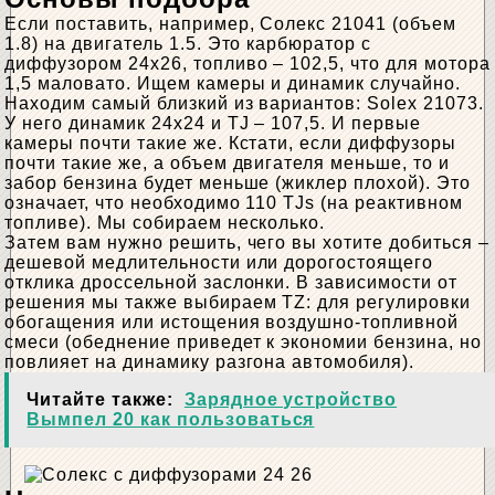
Если поставить, например, Солекс 21041 (объем
1.8) на двигатель 1.5. Это карбюратор с
диффузором 24х26, топливо – 102,5, что для мотора
1,5 маловато. Ищем камеры и динамик случайно.
Находим самый близкий из вариантов: Solex 21073.
У него динамик 24х24 и TJ – 107,5. И первые
камеры почти такие же. Кстати, если диффузоры
почти такие же, а объем двигателя меньше, то и
забор бензина будет меньше (жиклер плохой). Это
означает, что необходимо 110 TJs (на реактивном
топливе). Мы собираем несколько.
Затем вам нужно решить, чего вы хотите добиться –
дешевой медлительности или дорогостоящего
отклика дроссельной заслонки. В зависимости от
решения мы также выбираем TZ: для регулировки
обогащения или истощения воздушно-топливной
смеси (обеднение приведет к экономии бензина, но
повлияет на динамику разгона автомобиля).
Читайте также:
Зарядное устройство
Вымпел 20 как пользоваться