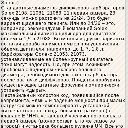
Solex»).
Стандартные диаметры диффузоров карбюраторов
Solex 2108, 21081, 21083: 21 первая камера, 23
секунды можно расточить на 22/24. Это будет
вариант щадящего тюнинга. Или до 24/26 – это,
например, рекомендуемый компанией Solex
максимальный диаметр цилиндра для двигателя
объемом 1,5 л 21083. Возможны и другие варианты,
но такая доработка имеет смысл при увеличении
объема двигателя, например, до 1, 7, 1,8 л.
Карбюраторы Солекс 21053, 21073,
устанавливаемые на более крупный двигатель,
тоже могут надоесть. Но, при этом, возникнет
проблема с подбором жиклеров большего
диаметра, необходимого для такого карбюратора
после расточки диффузоров. Придется пробурить
существующие штатные форсунки и эмпирически
устранить «дыры».
Нестабильный холостой ход, появившийся после
капремонта, «ямы» и падение мощности при малых
нагрузках можно компенсировать установкой
жиклера холостого хода большего размера (в
клапане EPHH), установкой увеличенного сопла в
первой камере (можно оставить то же самое во
втором) и установка большего кулачка UN. Все это