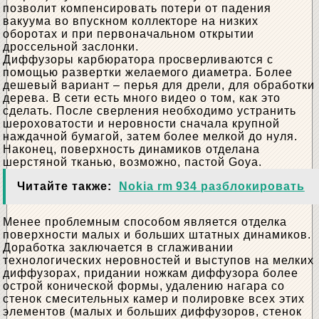
позволит компенсировать потери от падения
вакуума во впускном коллекторе на низких
оборотах и ​​при первоначальном открытии
дроссельной заслонки.
Диффузоры карбюратора просверливаются с
помощью развертки желаемого диаметра. Более
дешевый вариант – перья для дрели, для обработки
дерева. В сети есть много видео о том, как это
сделать. После сверления необходимо устранить
шероховатости и неровности сначала крупной
наждачной бумагой, затем более мелкой до нуля.
Наконец, поверхность динамиков отделана
шерстяной тканью, возможно, пастой Goya.
Читайте также:
Nokia rm 934 разблокировать
Менее проблемным способом является отделка
поверхности малых и больших штатных динамиков.
Доработка заключается в сглаживании
технологических неровностей и выступов на мелких
диффузорах, придании ножкам диффузора более
острой конической формы, удалению нагара со
стенок смесительных камер и полировке всех этих
элементов (малых и больших диффузоров, стенок