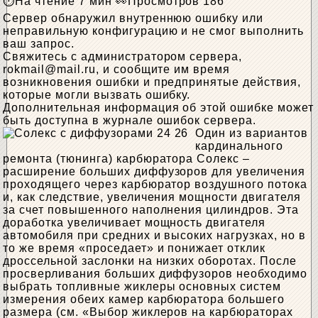
На чтение
7 мин
Просмотров
186
Сервер обнаружил внутреннюю ошибку или
неправильную конфигурацию и не смог выполнить
ваш запрос.
Свяжитесь с администратором сервера,
rokmail@mail.ru
, и сообщите им время
возникновения ошибки и предпринятые действия,
которые могли вызвать ошибку.
Дополнительная информация об этой ошибке может
быть доступна в журнале ошибок сервера.
Один из вариантов
кардинального
ремонта (тюнинга) карбюратора Солекс –
расширение больших диффузоров для увеличения
проходящего через карбюратор воздушного потока
и, как следствие, увеличения мощности двигателя
за счет повышенного наполнения цилиндров. Эта
доработка увеличивает мощность двигателя
автомобиля при средних и высоких нагрузках, но в
то же время «проседает» и понижает отклик
дроссельной заслонки на низких оборотах. После
просверливания больших диффузоров необходимо
выбрать топливные жиклеры основных систем
измерения обеих камер карбюратора большего
размера (см. «Выбор жиклеров на карбюраторах