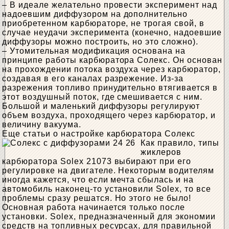
– В идеале желательно провести эксперимент над
надоевшим диффузором на дополнительно
приобретенном карбюраторе, не трогая свой, в
случае неудачи эксперимента (конечно, надоевшие
диффузоры можно построить, но это сложно).
– Утомительная модификация основана на
принципе работы карбюратора Солекс. Он основан
на прохождении потока воздуха через карбюратор,
создавая в его каналах разрежение. Из-за
разрежения топливо принудительно втягивается в
этот воздушный поток, где смешивается с ним.
Большой и маленький диффузоры регулируют
объем воздуха, проходящего через карбюратор, и
величину вакуума.
Еще статьи о настройке карбюратора Солекс
Как правило, типы
жиклеров
карбюратора Solex 21073 выбирают при его
регулировке на двигателе. Некоторым водителям
иногда кажется, что если мечта сбылась и на
автомобиль наконец-то установили Solex, то все
проблемы сразу решатся. Но этого не было!
Основная работа начинается только после
установки. Solex, предназначенный для экономии
средств на топливных ресурсах, для правильной