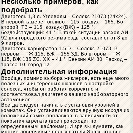
Несколько примеров, как
подобрать
Двигатель 1,8 л. Углеводы – Солекс 21073 (24х24).
В первой камере топливо – 115, воздух – 165. Во
второй: ТЗ – 115, воздух (ВЖ) – 125 °,
бездействующий: 41 °. В такой ситуации расход АИ
92 для городского режима езды составляет от 8 до
9 литров.
Двигатель карбюратор 1.5 D – Солекс 21073. В
первом – ТЖ 115, ВЖ – 155 ЗД. Во втором – ТЖ
115, ВЖ 135 ZC. ХХ – 41 °. Бензин АИ 80. Расход –
трасса 10, город 12.
Дополнительная информация
Вообще, помимо выбора жиклеров, есть еще много
полезных и интересных нюансов в настройке
солекса, чтобы он работал корректно и
соответствовал двигателю вашего карбюраторного
автомобиля.
Всегда следует начинать с установки уровней в
комнатах. Они устанавливаются вручную исходя из
положений самих поплавков, в зависимости от
покрытия агрегата (все происходит по
определенным шаблонам). И зря вы думаете, как
многие доверчивые пользователи Solex, что все