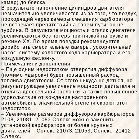
камер) до блеска.
В результате наполнение цилиндров двигателя
незначительно увеличивается из-за того, что воздух,
проходящий через камеры смешения карбюратора,
не встречает препятствий на своем пути, он не
турбина. В результате мощность и отклик двигателя
увеличиваются без потерь при низкой нагрузке и
режиме ХХ. Во время поездки рекомендуется
доработать смесительные камеры, ускорительный
насос, систему холостого хода карбюратора и его
воздушную заслонку.
Примечания и дополнения
– Еще одним недостатком отверстия диффузора
(помимо «дырок») будет повышенный расход
топлива двигателем. От этого никуда не деться, но
результирующее увеличение мощности двигателя и
отклика дроссельной заслонки, а также повышенное
удовольствие от вождения настроенного
автомобиля в значительной степени скроют этот
недостаток.
– Увеличение размеров диффузоров карбюраторов
2108, 21081, 21083 Солекс можно заменить
установкой карбюратора от более крупных
двигателей – Солекс 21073, 21053, Солекс, 21412
Солекс.