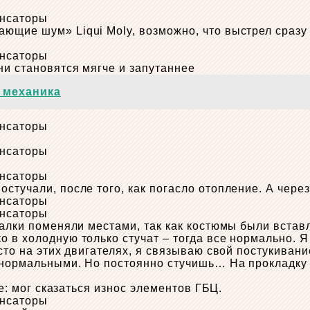
ющие шум» Liqui Moly, возможно, что выстрел сразу 
ни становятся мягче и запутаннее
 механика
стучали, после того, как погасло отопление. А через
чалки поменяли местами, так как костюмы были вставл
 в холодную только стучат – тогда все нормально. Я
сто на этих двигателях, я связываю свой постукивани
и нормальными. Но постоянно стучишь… На прокладку
же: мог сказаться износ элементов ГБЦ.