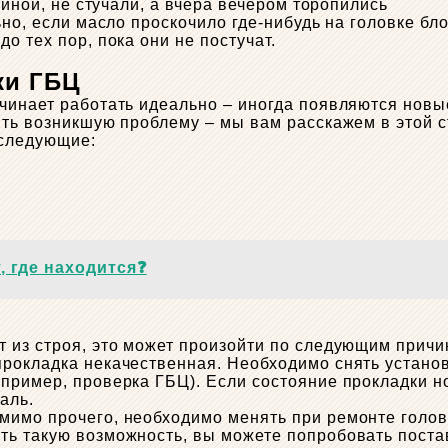
шиной, не стучали, а вчера вечером торопились
ьно, если масло проскочило где-нибудь на головке бл
о тех пор, пока они не постучат.
ки ГБЦ
ачинает работать идеально – иногда появляются нов
ить возникшую проблему – мы вам расскажем в этой с
 следующие:
, где находится❓
 из строя, это может произойти по следующим причи
прокладка некачественная. Необходимо снять установ
пример, проверка ГБЦ). Если состояние прокладки н
аль.
мимо прочего, необходимо менять при ремонте голов
ь такую ​​возможность, вы можете попробовать поста