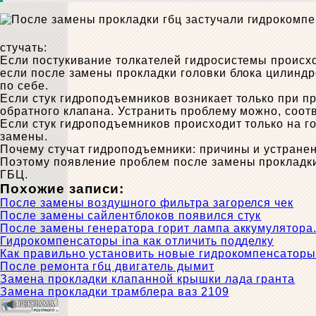
стучать:
Если постукивание толкателей гидросистемы происход
если после замены прокладки головки блока цилиндр
по себе.
Если стук гидроподъемников возникает только при пр
обратного клапана. Устранить проблему можно, соот
Если стук гидроподъемников происходит только на го
замены.
Почему стучат гидроподъемники: причины и устранен
Поэтому появление проблем после замены прокладки
ГБЦ.
Похожие записи:
После замены воздушного фильтра загорелся чек
После замены сайлентблоков появился стук
После замены генератора горит лампа аккумулятора.
Гидрокомпенсаторы ina как отличить подделку
Как правильно установить новые гидрокомпенсатор
После ремонта гбц двигатель дымит
Замена прокладки клапанной крышки лада гранта
Замена прокладки трамблера ваз 2109