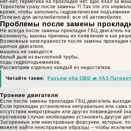
нет-нет, герметика на прокладке нет. Щас ехал за ма
Торохтели сразу после замены ?! Так что это нормал
время, чтобы заполнить гидравлические подъемники д
Полезно для автолюбителей: все об автомобилях
Проблемы после замены проклад
Не всегда после замены прокладки ГБЦ двигатель н
возникнуть, каковы причины их появления и как реш
Возможные неисправности после замены прокладки
щелчок двигателя,
машина не заводится
белый дым из выхлопной трубы,
ходы гидроподъемников.
Рассмотрим отдельно каждый из недостатков.
Читайте также:
Разъем обд OBD 🚙 УАЗ Патриот
Троение двигателя
Если после замены прокладки ГБЦ двигатель выходит
Если прокладка установлена ​​неправильно или сама 
отсутствии микротрещин или других повреждений (на
противном случае необходимо установить другую дет
Засоренные или неисправные форсунки, которые, по
можете найти неисправные образцы – чтобы исключит