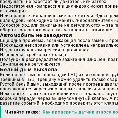
послушать, не работает ли двигатель или заглох.
Недостаточная компрессия в цилиндрах может привес
его измерить.
Неисправные гидравлические натяжители. Здесь реко
цилиндров, необходимо заменять гидронатяжители н
Холостой ход или зажигание не регулируются – эта 
обороты холостого хода, как установить зажигание.
Автомобиль не заводится
Еще одна проблема, возникающая после замены прок
Прокладка неисправна или установлена ​​неправильно
Недостаточная компрессия в цилиндрах.
Изношены скребковые кольца.
Ползунок в распределителе зажигания изношен, поэт
Зажигание не регулируется.
Белый дым выхлопа
Если после замены прокладки ГБЦ из выхлопной тру
Трещины в ГБЦ. Трещину можно удалить только сварко
Густой белый дым, выходящий после прогрева двигат
просачивается через изношенные сальники или прок
Некоторые старые автомобили имеют клапан с впускн
коробки передач через вышеупомянутый клапан. А по
развитие событий, необходимо проверить этот клапа
Читайте также:
Как проверить датчик износа к