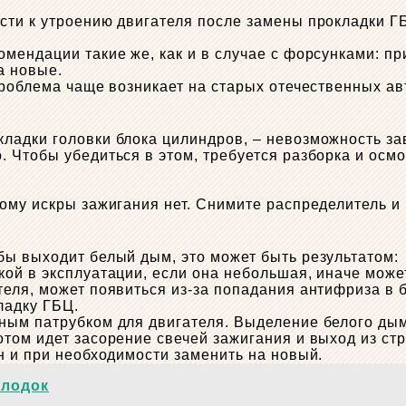
ти к утроению двигателя после замены прокладки ГБЦ
мендации такие же, как и в случае с форсунками: пр
а новые.
проблема чаще возникает на старых отечественных ав
ладки головки блока цилиндров, – невозможность з
. Чтобы убедиться в этом, требуется разборка и осмо
ому искры зажигания нет. Снимите распределитель и 
бы выходит белый дым, это может быть результатом:
й в ​​эксплуатации, если она небольшая, иначе може
еля, может появиться из-за попадания антифриза в 
ладку ГБЦ.
ым патрубком для двигателя. Выделение белого дыма
том идет засорение свечей зажигания и выход из стр
н и при необходимости заменить на новый.
олодок