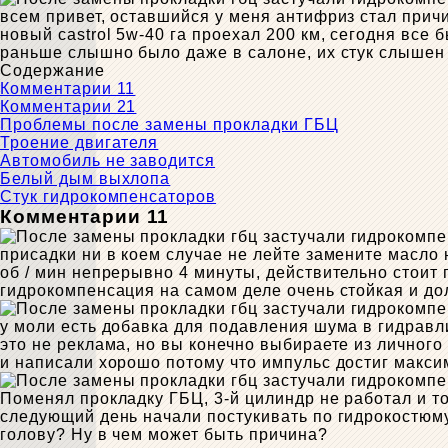
всем привет, оставшийся у меня антифриз стал прич
новый castrol 5w-40 га проехал 200 км, сегодня все 
раньше слышно было даже в салоне, их стук слышен т
Содержание
Комментарии 11
Комментарии 21
Проблемы после замены прокладки ГБЦ
Троение двигателя
Автомобиль не заводится
Белый дым выхлопа
Стук гидрокомпенсаторов
Комментарии 11
присадки ни в коем случае не лейте замените масло н
об / мин непрерывно 4 минуты, действительно стоит п
гидрокомпенсация на самом деле очень стойкая и до
у моли есть добавка для подавления шума в гидравл
это не реклама, но вы конечно выбираете из личного
и написали хорошо потому что импульс достиг макси
Поменял прокладку ГБЦ, 3-й цилиндр не работал и т
следующий день начали постукивать по гидрокостюму
голову? Ну в чем может быть причина?