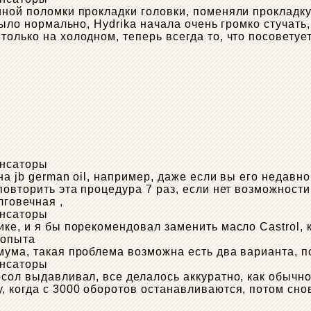
иной поломки прокладки головки, поменяли прокладку
было нормально, Hydrika начала очень громко стучать,
олько на холодном, теперь всегда то, что посоветует
а jb german oil, например, даже если вы его недавно
овторить эта процедура 7 раз, если нет возможности 
лговечная ,
ике, и я бы порекомендовал заменить масло Castrol,
 опыта
мума, такая проблема возможна есть два варианта, п
осол выдавливал, все делалось аккуратно, как обычн
, когда с 3000 оборотов останавливаются, потом сно