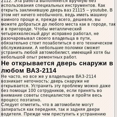
2112. Эта работа выполняется вручную без
использования специальных инструментов. Как
открыть заклинившую дверь ваз 21115 – youtube. В
этом нет ничего необычного, ведь иметь машину
намного проще и, прежде всего, дешевле, вы
можете добраться до любого места как в городе, так
и в пригороде. Чтобы металлический
четырехколесный друг исправно работал, не
разочаровывал своего владельца в пути,
обязательно стоит позаботиться о его техническом
обслуживании. А небольшие поломки сможет
устранить любой автомобилист, имеющий хотя бы
небольшой опыт ремонтных работ.
Не открывается дверь снаружи в
любом ВАЗ-2114
Не часто, но все же у владельцев ВАЗ-2114
возникает неточность: дверь снаружи не
открывается. Устранить эту проблему можно даже
без помощи 100 сотрудников, если принять во
внимание советы специалистов и пройти весь
процесс поэтапно.
Следует отметить, что в автомобиле могут
запираться как передняя, ​​так и задняя двери
водителя. Прежде чем приступить к устранению