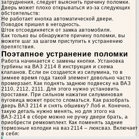
затруднения, следует выяснить причину поломки.
Дверь может плохо открываться из-за следующих
обстоятельств:
Не работает кнопка автоматической двери.
Поводок пришел в негодность.
Шток отсоединяется от замка автомобиля.
Как только вы обнаружите причину поломки, вы
можете шаг за шагом приступить к устранению
препятствия.
Поэтапное устранение поломки
Работа начинается с замены кнопки. Установка
турбины на ВАЗ 2114 8 инструкция и схема
клапанов. Если он создается из силумина, то в
зимнее время года такой элемент довольно часто
промерзает. Как поднять заднюю подвеску на ВАЗ
2110, 2112, 2111. Для этого нужно установить
проставки. При сильном нажатии силуминовая
пуговица может просто сломаться. Как разобрать
дверь ВАЗ 2114 и снять обшивку? Лоб и. Конечно,
такую ​​деталь нужно менять, но для этого на
ВАЗ-2114 в сборе можно не ручку двери брать, а
приобрести ремкомплект. Как поменять задние
тормозные колодки на ваз 2114 – люксваз. Включает
в себя: