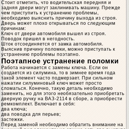
Стоит отметить, что водительская передняя и
задняя двери могут заклинивать машину. Прежде
чем приступить к устранению проблемы,
необходимо выяснить причину выхода из строя.
Дверь может плохо открываться по следующим
причинам:
Ключ от двери автомобиля вышел из строя.
Поводок пришел в негодность.
Шток отсоединяется от замка автомобиля.
Выяснив причину поломки, можно приступать к
устранению проблемы поэтапно.
Поэтапное устранение поломки
Работа начинается с замены ключа. Если он
создается из силумина, то в зимнее время года
такой элемент часто подмерзает. При сильном
нажатии силуминовый ключ может просто
сломаться. Конечно, такую ​​деталь необходимо
заменить, но для этого необязательно приобретать
дверную ручку на ВАЗ-2114 в сборе, а приобрести
ремкомплект. Включает в себя:
два ключа;
два поводка для перьев;
застежки.
Перед заменой необходимо обратить внимание на