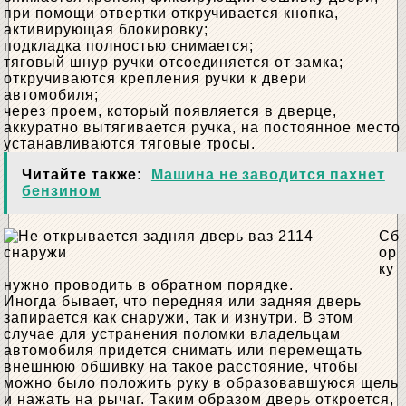
при помощи отвертки откручивается кнопка,
активирующая блокировку;
подкладка полностью снимается;
тяговый шнур ручки отсоединяется от замка;
откручиваются крепления ручки к двери
автомобиля;
через проем, который появляется в дверце,
аккуратно вытягивается ручка, на постоянное место
устанавливаются тяговые тросы.
Читайте также:
Машина не заводится пахнет
бензином
Сб
ор
ку
нужно проводить в обратном порядке.
Иногда бывает, что передняя или задняя дверь
запирается как снаружи, так и изнутри. В этом
случае для устранения поломки владельцам
автомобиля придется снимать или перемещать
внешнюю обшивку на такое расстояние, чтобы
можно было положить руку в образовавшуюся щель
и нажать на рычаг. Таким образом дверь откроется,