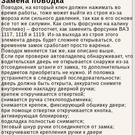
Замена поводка
Поводок, на который ключ должен нажимать во
время работы, тоже может выйти из строя из-за
мороза или сильного давления, так как в его основе
все тот же силумин. Как снять форсунки на калину
(топливо) – фотоотчет, как заменить форсунки ВАЗ
1117, 1118 и 1119. Из-за выхода из строя этого
элемента дверь будет сложнее открываться, со
временем замок сработает просто варенье.
Поводок меняется так же, как описано выше.
Если при проверке автовладелец обнаруживает, что
водительская дверь не открывается снаружи из-за
отсоединения штанги от замка, то дополнительных
предметов приобретать не нужно. И поломка
устраняется в следующей последовательности:
дверь должна быть открыта, аккуратно снимите
внутреннюю накладку дверной ручки;
крепеж откручивается отверткой;
снимается ручка стеклоподъемника;
снимается крепеж, фиксирующий обшивку двери;
при помощи отвертки откручивается кнопка,
активирующая блокировку;
подкладка полностью снимается;
тяговый шнур ручки отсоединяется от замка;
откручиваются крепления ручки к двери