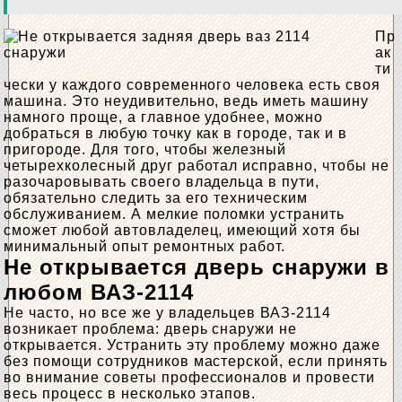
Пр
ак
ти
чески у каждого современного человека есть своя
машина. Это неудивительно, ведь иметь машину
намного проще, а главное удобнее, можно
добраться в любую точку как в городе, так и в
пригороде. Для того, чтобы железный
четырехколесный друг работал исправно, чтобы не
разочаровывать своего владельца в пути,
обязательно следить за его техническим
обслуживанием. А мелкие поломки устранить
сможет любой автовладелец, имеющий хотя бы
минимальный опыт ремонтных работ.
Не открывается дверь снаружи в
любом ВАЗ-2114
Не часто, но все же у владельцев ВАЗ-2114
возникает проблема: дверь снаружи не
открывается. Устранить эту проблему можно даже
без помощи сотрудников мастерской, если принять
во внимание советы профессионалов и провести
весь процесс в несколько этапов.