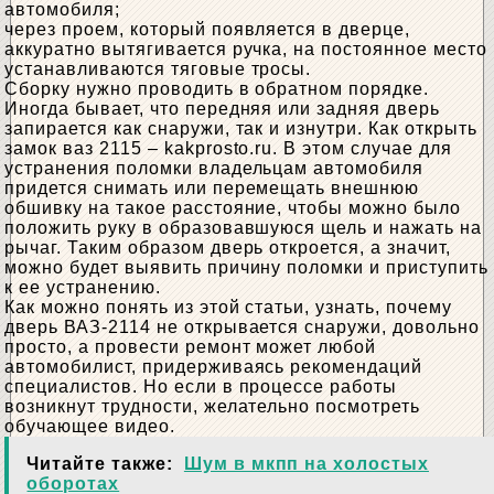
автомобиля;
через проем, который появляется в дверце,
аккуратно вытягивается ручка, на постоянное место
устанавливаются тяговые тросы.
Сборку нужно проводить в обратном порядке.
Иногда бывает, что передняя или задняя дверь
запирается как снаружи, так и изнутри. Как открыть
замок ваз 2115 – kakprosto.ru. В этом случае для
устранения поломки владельцам автомобиля
придется снимать или перемещать внешнюю
обшивку на такое расстояние, чтобы можно было
положить руку в образовавшуюся щель и нажать на
рычаг. Таким образом дверь откроется, а значит,
можно будет выявить причину поломки и приступить
к ее устранению.
Как можно понять из этой статьи, узнать, почему
дверь ВАЗ-2114 не открывается снаружи, довольно
просто, а провести ремонт может любой
автомобилист, придерживаясь рекомендаций
специалистов. Но если в процессе работы
возникнут трудности, желательно посмотреть
обучающее видео.
Читайте также:
Шум в мкпп на холостых
оборотах