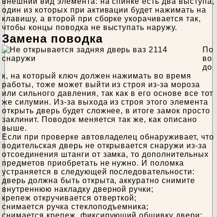
внешний вид элемента: на спинке есть два выступа,
один из которых при активации будет нажимать на
клавишу, а второй при сборке укорачивается так,
чтобы концы поводка не выступать наружу.
Замена поводка
По
во
до
к, на который ключ должен нажимать во время
работы, тоже может выйти из строя из-за мороза
или сильного давления, так как в его основе все тот
же силумин. Из-за выхода из строя этого элемента
открыть дверь будет сложнее, в итоге замок просто
заклинит. Поводок меняется так же, как описано
выше.
Если при проверке автовладелец обнаруживает, что
водительская дверь не открывается снаружи из-за
отсоединения штанги от замка, то дополнительных
предметов приобретать не нужно. И поломка
устраняется в следующей последовательности:
дверь должна быть открыта, аккуратно снимите
внутреннюю накладку дверной ручки;
крепеж откручивается отверткой;
снимается ручка стеклоподъемника;
снимается крепеж, фиксирующий обшивку двери;