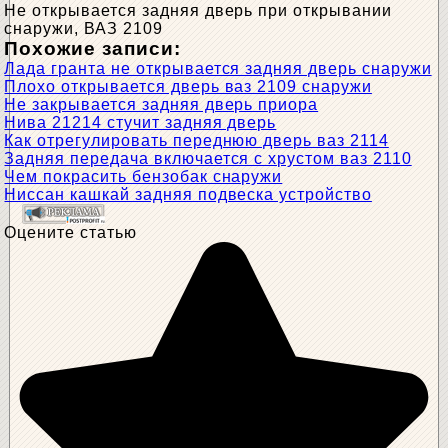
Не открывается задняя дверь при открывании
снаружи, ВАЗ 2109
Похожие записи:
Лада гранта не открывается задняя дверь снаружи
Плохо открывается дверь ваз 2109 снаружи
Не закрывается задняя дверь приора
Нива 21214 стучит задняя дверь
Как отрегулировать переднюю дверь ваз 2114
Задняя передача включается с хрустом ваз 2110
Чем покрасить бензобак снаружи
Ниссан кашкай задняя подвеска устройство
Оцените статью