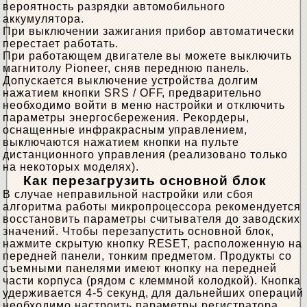
вероятность разрядки автомобильного
аккумулятора.
При выключении зажигания прибор автоматически
перестает работать.
При работающем двигателе вы можете выключить
магнитолу Pioneer, сняв переднюю панель.
Допускается выключение устройства долгим
нажатием кнопки SRS / OFF, предварительно
необходимо войти в меню настройки и отключить
параметры энергосбережения. Рекордеры,
оснащенные инфракрасным управлением,
выключаются нажатием кнопки на пульте
дистанционного управления (реализовано только
на некоторых моделях).
Как перезагрузить основной блок
В случае неправильной настройки или сбоя
алгоритма работы микропроцессора рекомендуется
восстановить параметры считывателя до заводских
значений. Чтобы перезапустить основной блок,
нажмите скрытую кнопку RESET, расположенную на
передней панели, тонким предметом. Продукты со
съемными панелями имеют кнопку на передней
части корпуса (рядом с клеммной колодкой). Кнопка
удерживается 4-5 секунд, для дальнейших операций
необходимо настроить параметры регистратора.