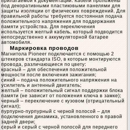
прилагаемой к документации. Кабели проложены
под декоративными пластиковыми панелями для
защиты изоляции от физических повреждений. Для
правильной работы требуется постоянная подача
положительного напряжения для поддержания
памяти устройства. Для переключения
используется желтый кабель, который подводится
непосредственно к аккумуляторной батарее
автомобиля.
Маркировка проводов
Магнитола Pioneer подключается с помощью 2
штекеров стандарта ISO, в которые монтируются
провода, различающиеся по цвету:
красный – для обеспечения положительной
мощности после включения зажигания;
синий – подача положительного напряжения на
усилитель и антенный двигатель;
желтый – положительный сигнал поддержки блока
памяти (не зависит от положения ключа в замке);
черный – переключение с кузовом (отрицательный
сигнал);
пурпурно-пурпурный с черной полосой – для
подключения динамика, установленного в правой
задней двери;
серый и серый с черной полосой для переднего