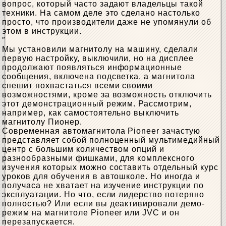
вопрос, который часто задают владельцы такой
техники. На самом деле это сделано настолько
просто, что производители даже не упомянули об
этом в инструкции.
Мы установили магнитолу на машину, сделали
первую настройку, выключили, но на дисплее
продолжают появляться информационные
сообщения, включена подсветка, а магнитола
спешит похвастаться всеми своими
возможностями, кроме за возможность отключить
этот демонстрационный режим. Рассмотрим,
например, как самостоятельно выключить
магнитолу Пионер.
Современная автомагнитола Pioneer зачастую
представляет собой полноценный мультимедийный
центр с большим количеством опций и
разнообразными фишками, для комплексного
изучения которых можно составить отдельный курс
уроков для обучения в автошколе. Но иногда и
получаса не хватает на изучение инструкции по
эксплуатации. Но что, если лидерство потеряно
полностью? Или если вы деактивировали демо-
режим на магнитоле Pioneer или JVC и он
перезапускается.