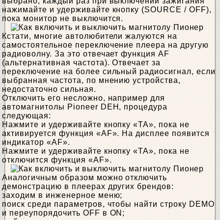
выбрано, каждый раз при выключении зажигания
нажимайте и удерживайте кнопку (SOURCE / OFF),
пока монитор не выключится.
Кстати, многие автолюбители жалуются на
самостоятельное переключение плеера на другую
радиоволну. За это отвечает функция AF
(альтернативная частота). Отвечает за
переключение на более сильный радиосигнал, если
выбранная частота, по мнению устройства,
недостаточно сильная.
Отключить его несложно, например для
автомагнитолы Pioneer DEH, процедура
следующая:
Нажмите и удерживайте кнопку «TA», пока не
активируется функция «AF». На дисплее появится
индикатор «AF».
Нажмите и удерживайте кнопку «TA», пока не
отключится функция «AF».
Аналогичным образом можно отключить
демонстрацию в плеерах других брендов:
заходим в инженерное меню;
поиск среди параметров, чтобы найти строку DEMO
и переупорядочить OFF в ON;