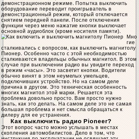
демонстрационном режиме. Попытка выключить
оборудование переводит проигрыватель в
демонстрационный режим, который отключается
снятием передней панели. После отключения
функции через меню нажатие кнопки выключает
основной аудиоблок (кроме носителя памяти).
Мно
гие
сталкивались с вопросом, как выключить магнитолу
Пионер. Особенно часто с этой необходимостью
сталкиваются владельцы обычных магнитол. В этом
случае при выключении радио вы увидите переход
в режим «часы». Это засветит кнопки. Водители
обычно винят в этом неумелых умельцев,
подключивших устройство. Но на самом деле
причина в другом. Это техническая особенность
многих магнитол этой марки. Решается эта
проблема довольно просто. Вам просто нужно
знать, как это делать. На самом деле это не самая
большая проблема и нет смысла обращаться к
дилеру для ее устранения.
Как выключить радио Pioneer?
Этот вопрос часто можно услышать в местах
скопления автомобилистов. Дело в том, что
инструкция по эксплуатации не освящает эту