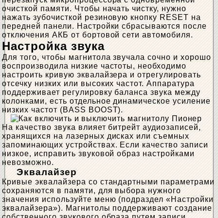
очисткой памяти. Чтобы начать чистку, нужно
нажать зубочисткой резиновую кнопку RESET на
передней панели. Настройки сбрасываются после
отключения АКБ от бортовой сети автомобиля.
Настройка звука
Для того, чтобы магнитола звучала сочно и хорошо
воспроизводила низкие частоты, необходимо
настроить кривую эквалайзера и отрегулировать
отсечку низких или высоких частот. Аппаратура
поддерживает регулировку баланса звука между
колонками, есть отдельное динамическое усиление
низких частот (BASS BOOST).
На качество звука влияет битрейт аудиозаписей,
хранящихся на лазерных дисках или съемных
запоминающих устройствах. Если качество записи
низкое, исправить звуковой образ настройками
невозможно.
Эквалайзер
Кривые эквалайзера со стандартными параметрами
сохраняются в памяти, для выбора нужного
значения используйте меню (подраздел «Настройки
эквалайзера»). Магнитолы поддерживают создание
собственного звукового образа путем записи