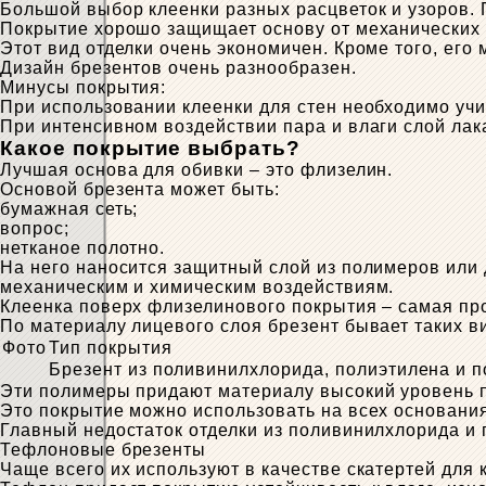
Большой выбор клеенки разных расцветок и узоров. 
Покрытие хорошо защищает основу от механических 
Этот вид отделки очень экономичен. Кроме того, его
Дизайн брезентов очень разнообразен.
Минусы покрытия:
При использовании клеенки для стен необходимо учи
При интенсивном воздействии пара и влаги слой лака 
Какое покрытие выбрать?
Лучшая основа для обивки – это флизелин.
Основой брезента может быть:
бумажная сеть;
вопрос;
нетканое полотно.
На него наносится защитный слой из полимеров или 
механическим и химическим воздействиям.
Клеенка поверх флизелинового покрытия – самая про
По материалу лицевого слоя брезент бывает таких в
Фото
Тип покрытия
Брезент из поливинилхлорида, полиэтилена и 
Эти полимеры придают материалу высокий уровень п
Это покрытие можно использовать на всех основания
Главный недостаток отделки из поливинилхлорида и 
Тефлоновые брезенты
Чаще всего их используют в качестве скатертей для 