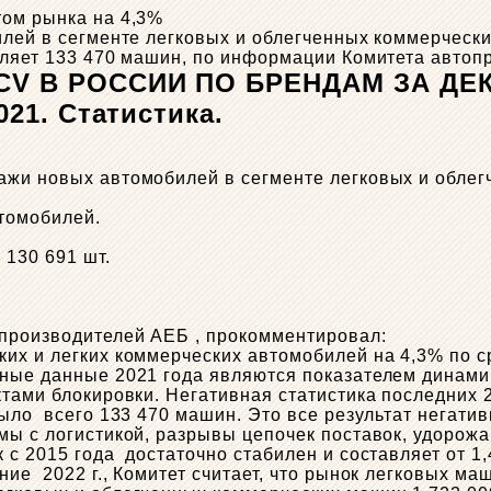
том рынка на 4,3%
лей в сегменте легковых и облегченных коммерческих 
авляет 133 470 машин, по информации Комитета авто
 В РОССИИ ПО БРЕНДАМ ЗА ДЕКА
ажи новых автомобилей в сегменте легковых и облег
томобилей.
 130 691 шт.
опроизводителей АЕБ , прокомментировал:
ких и легких коммерческих автомобилей на 4,3% по 
ые данные 2021 года являются показателем динамики
ктами блокировки. Негативная статистика последних
ыло всего 133 470 машин. Это все результат негати
ы с логистикой, разрывы цепочек поставок, удорожан
с 2015 года достаточно стабилен и составляет от 1,
ие 2022 г., Комитет считает, что рынок легковых ма