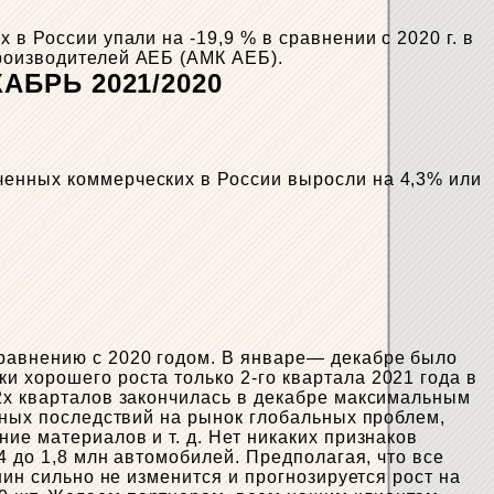
в России упали на -19,9 % в сравнении с 2020 г. в
производителей АЕБ (АМК АЕБ).
БРЬ 2021/2020
ченных коммерческих в России выросли на 4,3% или
сравнению с 2020 годом. В январе— декабре было
 хорошего роста только 2-го квартала 2021 года в
 2х кварталов закончилась в декабре максимальным
вных последствий на рынок глобальных проблем,
ие материалов и т. д. Нет никаких признаков
4 до 1,8 млн автомобилей. Предполагая, что все
шин сильно не изменится и прогнозируется рост на