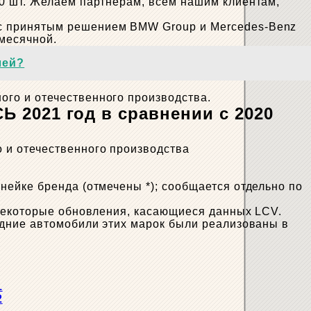
00 шт. Желаем партнерам, всем нашим клиентам,
с принятым решением BMW Group и Mercedes-Benz
месячной.
лей?
го и отечественного производства.
021 год в сравнении с 2020
 и отечественного производства
ейке бренда (отмечены *); сообщается отдельно по
 некоторые обновления, касающиеся данных LCV.
едние автомобили этих марок были реализованы в
1
2