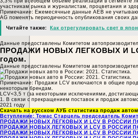
3,3% при всеобщем объеме реализации в сегменте л
участникам рынка и журналистам, процветания и здо
Примечание: Ежемесячные данные AEB не учитывают
AG поменять периодичность опубликования своих да
Читайте также:
Как отрегулировать свет в япо
Данные предоставлены Комитетом автопроизводителе
ПРОДАЖИ НОВЫХ ЛЕГКОВЫХ И LCV 
годом.
Данные предоставлены Комитетом автопроизводител
Примечание: Продажи LCV включаются в общие продаж
некоторым брендам.
LCV<3,5 т (за некоторыми исключениями, достигающ
1. В связи с прекращением поставок и продаж авто
2021 году
Скачать на русском АУБ статистика продаж автом
Вступление: Томас Старцель председатель Коми
ПРОДАЖИ НОВЫХ ЛЕГКОВЫХ И LCV В РОССИИ ПО
ПРОДАЖИ НОВЫХ ЛЕГКОВЫХ И LCV В РОССИИ ПО 
ПРОДАЖИ НОВЫХ ЛЕГКОВЫХ И LCV В РОССИИ ПО 