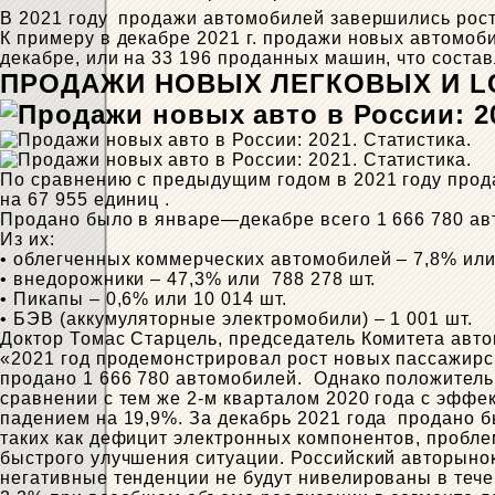
В 2021 году продажи автомобилей завершились рос
К примеру в декабре 2021 г. продажи новых автомоби
декабре, или на 33 196 проданных машин, что сост
ПРОДАЖИ НОВЫХ ЛЕГКОВЫХ И LCV
По сравнению с предыдущим годом в 2021 году прод
на 67 955 единиц .
Продано было в январе—декабре всего 1 666 780 ав
Из их:
• облегченных коммерческих автомобилей – 7,8% или
• внедорожники – 47,3% или 788 278 шт.
• Пикапы – 0,6% или 10 014 шт.
• БЭВ (аккумуляторные электромобили) – 1 001 шт.
Доктор Томас Старцель, председатель Комитета авт
«2021 год продемонстрировал рост новых пассажирс
продано 1 666 780 автомобилей. Однако положительн
сравнении с тем же 2-м кварталом 2020 года с эффе
падением на 19,9%. За декабрь 2021 года продано б
таких как дефицит электронных компонентов, проблем
быстрого улучшения ситуации. Российский авторынок 
негативные тенденции не будут нивелированы в течен