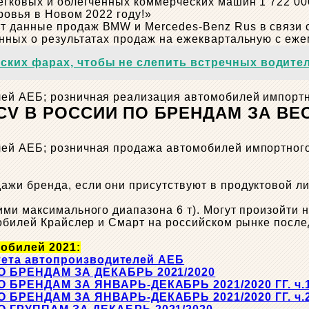
егковых и облегченных коммерческих машин 1 722 0
ровья в Новом 2022 году!»
 данные продаж BMW и Mercedes-Benz Rus в связи 
нных о результатах продаж на ежеквартальную с еже
нских фарах, чтобы не слепить встречных водите
й АЕБ; розничная реализация автомобилей импортно
В РОССИИ ПО БРЕНДАМ ЗА ВЕСЬ 2
ей АЕБ; розничная продажа автомобилей импортного
и бренда, если они присутствуют в продуктовой лин
ими максимального диапазона 6 т). Могут произойти
мобилей Крайслер и Смарт на российском рынке посл
обилей 2021:
тета автопроизводителей АЕБ
 БРЕНДАМ ЗА ДЕКАБРЬ 2021/2020
БРЕНДАМ ЗА ЯНВАРЬ-ДЕКАБРЬ 2021/2020 ГГ. ч.
БРЕНДАМ ЗА ЯНВАРЬ-ДЕКАБРЬ 2021/2020 ГГ. ч.